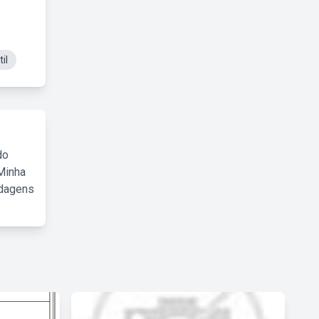
il
do
Minha
rdagens