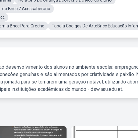
fantil
Relatorio De Criança DeCreche De Acordo a BNC
cordo Bncc 7 Acessaberano
ncc
om a Bncc Para Creche
Tabela Códigos De ArteBncc Educação Infant
 ao desenvolvimento dos alunos no ambiente escolar, empregan
nexões genuínas e são alimentados por criatividade e paixão. 
a jornada para se tornarem uma geração notável, utilizando abo
ipais instituições acadêmicas do mundo - dsw.aau.edu.et.