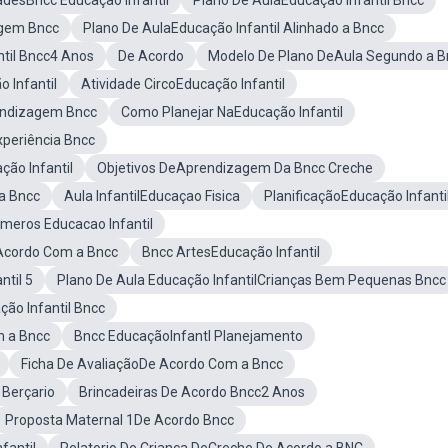
adesBncc Educação Infantil
Plano De AulaEducação Infantil Bncc
agem Bncc
Plano De AulaEducação Infantil Alinhado a Bncc
til Bncc4 Anos
De Acordo
Modelo De Plano DeAula Segundo a B
 Infantil
Atividade CircoEducação Infantil
endizagem Bncc
Como Planejar NaEducação Infantil
periência Bncc
ão Infantil
Objetivos DeAprendizagem Da Bncc Creche
a Bncc
Aula InfantilEducaçao Fisica
PlanificaçãoEducação Infanti
meros Educacao Infantil
e Acordo Com a Bncc
Bncc ArtesEducação Infantil
til 5
Plano De Aula Educação InfantilCrianças Bem Pequenas Bncc
ção Infantil Bncc
m a Bncc
Bncc EducaçãoInfantl Planejamento
Ficha De AvaliaçãoDe Acordo Com a Bncc
 Berçario
Brincadeiras De Acordo Bncc2 Anos
Proposta Maternal 1De Acordo Bncc