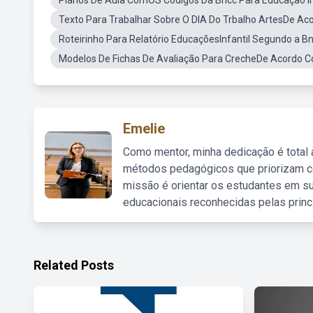
Planos De Aula ComOS Codigos Da Bncc Para Educação In
Texto Para Trabalhar Sobre O DIA Do Trbalho ArtesDe A
Roteirinho Para Relatório EducaçõesInfantil Segundo a B
Modelos De Fichas De Avaliação Para CrecheDe Acordo C
Emelie
Como mentor, minha dedicação é total
métodos pedagógicos que priorizam co
missão é orientar os estudantes em su
educacionais reconhecidas pelas princ
Related Posts