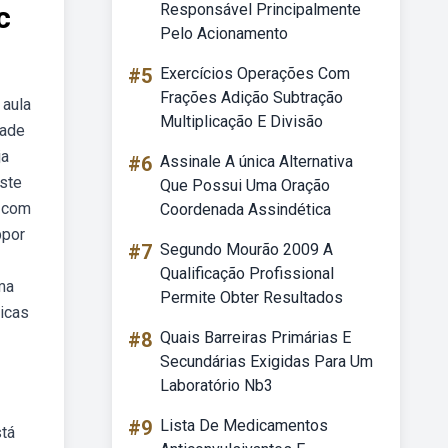
c
Responsável Principalmente
Pelo Acionamento
#5
Exercícios Operações Com
Frações Adição Subtração
 aula
Multiplicação E Divisão
dade
ja
#6
Assinale A única Alternativa
este
Que Possui Uma Oração
o com
Coordenada Assindética
bpor
#7
Segundo Mourão 2009 A
Qualificação Profissional
ma
Permite Obter Resultados
icas
#8
Quais Barreiras Primárias E
Secundárias Exigidas Para Um
Laboratório Nb3
#9
Lista De Medicamentos
stá