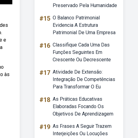
Preservado Pela Humanidade
#15
O Balanco Patrimonial
ades
Evidencia A Estrutura
.
Patrimonial De Uma Empresa
e e
#16
Classifique Cada Uma Das
da
Funções Seguintes Em
Crescente Ou Decrescente
no
#17
Atividade De Extensão:
to às
Integração De Competências
Para Transformar O Eu
#18
As Práticas Educativas
Elaboradas Focando Os
Objetivos De Aprendizagem
#19
As Frases A Seguir Trazem
Interjeições Ou Locuções