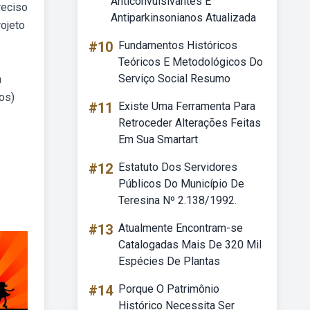
Anticonvulsivantes E
reciso
Antiparkinsonianos Atualizada
rojeto
#10
Fundamentos Históricos
Teóricos E Metodológicos Do
Serviço Social Resumo
à
os)
#11
Existe Uma Ferramenta Para
Retroceder Alterações Feitas
Em Sua Smartart
#12
Estatuto Dos Servidores
Públicos Do Município De
Teresina Nº 2.138/1992.
#13
Atualmente Encontram-se
Catalogadas Mais De 320 Mil
Espécies De Plantas
#14
Porque O Patrimônio
Histórico Necessita Ser