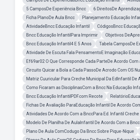
Campos De ExperiênciasBncc Educação Infantil
Ativid
5 CamposDe Experiência Bncc
6 DireitosDe Aprendiz
Ficha PlanoDe Aula Bncc
Planejamento Educação Infan
AtividadeBncc Educação Infantil
CódigosBncc Educação
Bncc Educação InfantilPara Imprimir
Objetivos DeApr
Bncc Educação Infantil4 E 5 Anos
Tabela CamposDe Ex
Atividade De Escuta Fala PensamentoE Imaginação Educaç
Ef69ar02 O Que Corresponde Cada ParteDe Acordo Com 
Circuito Quicar a Bola a Cada PassoDe Acrodo Com OS Nu
Matriz Cuuricular Para Creche Municipal Da EdInfantil D
Como Ficaram as DisciplinasCom a Bncc Na Educação Infan
Bncc Educação InfantilPDF.com Recote
RelatórioEduca
Fichas De Avaliação ParaEducação Infantil De Acordo Co
Atividades De Acordo Com a BnccPara Ed. Infantil Creche
Modelo De Planilha De AulaInfantil De Acordo Com a Bncc
Plano De Aula ComCodugo Da Bncc Sobre Pique-Nique