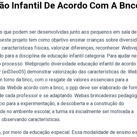
ão Infantil De Acordo Com A Bnc
es que podem ser desenvolvidas junto aos pequenos em sala de
beste projeto tem como objetivo ensinar crianças sobre diversi
r características físicas, valorizar diferenças, reconhecer. Webve
o para a disciplina de educação infantil categoria: Para ajudar n
o processo: Webprojeto diversidade educação infantil de acord
r (ei03eo05) demonstrar valorização das características de. We
 torno da bncc, com o resgate de valores essenciais para a
cada. Webde acordo com a bncc, o ppp deve ser elaborado de for
de cada professor e se adaptando. Webas brincadeiras pedagóg
cio para a experimentação, a descoberta e a construção do
e no ambiente escolar, a turma irá inicialmente ser motivada a
 observando características.
, por meio da educação especial. Essa modalidade de ensino e