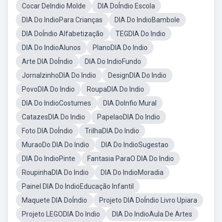
Cocar DeIndio Molde
DIA DoÍndio Escola
DIA Do IndioPara Crianças
DIA Do IndioBambole
DIA DoÍndio Alfabetização
TEGDIA Do Indio
DIA Do IndioAlunos
PlanoDIA Do Indio
Arte DIA DoÍndio
DIA Do IndioFundo
JornalzinhoDIA Do Indio
DesignDIA Do Indio
PovoDIA Do Indio
RoupaDIA Do Indio
DIA Do IndioCostumes
DIA DoInfio Mural
CatazesDIA Do Indio
PapelaoDIA Do Indio
Foto DIA DoÍndio
TrilhaDIA Do Indio
MuraoDo DIA Do Indio
DIA Do IndioSugestao
DIA Do IndioPinte
Fantasia ParaO DIA Do Indio
RoupinhaDIA Do Indio
DIA Do IndioMoradia
Painel DIA Do IndioEducação Infantil
Maquete DIA DoÍndio
Projeto DIA DoÍndio Livro Upiara
Projeto LEGODIA Do Indio
DIA Do IndioAula De Artes