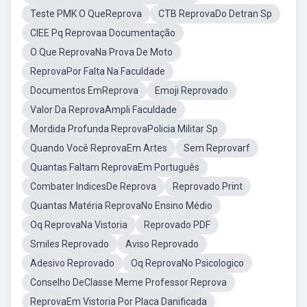
Teste PMK O QueReprova
CTB ReprovaDo Detran Sp
CIEE Pq Reprovaa Documentação
O Que ReprovaNa Prova De Moto
ReprovaPor Falta Na Faculdade
Documentos EmReprova
Emoji Reprovado
Valor Da ReprovaAmpli Faculdade
Mordida Profunda ReprovaPolicia Militar Sp
Quando Você ReprovaEm Artes
Sem Reprovarf
Quantas Faltam ReprovaEm Português
Combater IndicesDe Reprova
Reprovado Print
Quantas Matéria ReprovaNo Ensino Médio
Oq ReprovaNa Vistoria
Reprovado PDF
Smiles Reprovado
Aviso Reprovado
Adesivo Reprovado
Oq ReprovaNo Psicologico
Conselho DeClasse Meme Professor Reprova
ReprovaEm Vistoria Por Placa Danificada