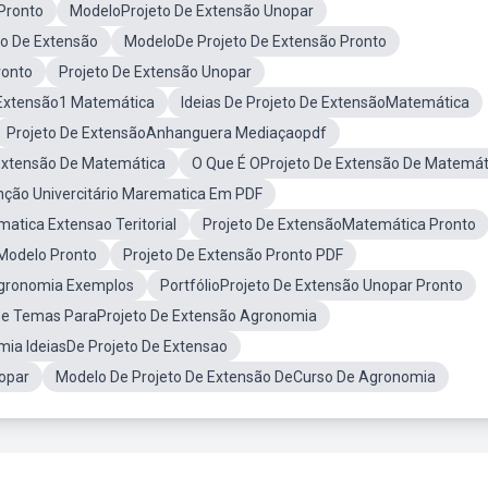
Pronto
ModeloProjeto De Extensão Unopar
to De Extensão
ModeloDe Projeto De Extensão Pronto
ronto
Projeto De Extensão Unopar
 Extensão1 Matemática
Ideias De Projeto De ExtensãoMatemática
Projeto De ExtensãoAnhanguera Mediaçaopdf
 Extensão De Matemática
O Que É OProjeto De Extensão De Matemát
nção Univercitário Marematica Em PDF
atica Extensao Teritorial
Projeto De ExtensãoMatemática Pronto
Modelo Pronto
Projeto De Extensão Pronto PDF
Agronomia Exemplos
PortfólioProjeto De Extensão Unopar Pronto
 De Temas ParaProjeto De Extensão Agronomia
ia IdeiasDe Projeto De Extensao
opar
Modelo De Projeto De Extensão DeCurso De Agronomia