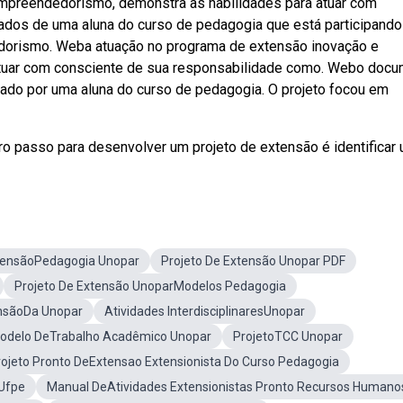
mpreendedorismo, demonstra as habilidades para atuar com
dos de uma aluna do curso de pedagogia que está participando
dorismo. Weba atuação no programa de extensão inovação e
tuar com consciente de sua responsabilidade como. Webo doc
zado por uma aluna do curso de pedagogia. O projeto focou em
o passo para desenvolver um projeto de extensão é identificar 
xtensãoPedagogia Unopar
Projeto De Extensão Unopar PDF
Projeto De Extensão UnoparModelos Pedagogia
ensãoDa Unopar
Atividades InterdisciplinaresUnopar
odelo DeTrabalho Acadêmico Unopar
ProjetoTCC Unopar
rojeto Pronto DeExtensao Extensionista Do Curso Pedagogia
 Ufpe
Manual DeAtividades Extensionistas Pronto Recursos Humano