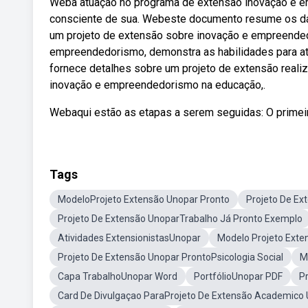
Weba atuação no programa de extensão inovação e e
consciente de sua. Webeste documento resume os da
um projeto de extensão sobre inovação e empreende
empreendedorismo, demonstra as habilidades para a
fornece detalhes sobre um projeto de extensão reali
inovação e empreendedorismo na educação,.
Webaqui estão as etapas a serem seguidas: O primeir
Tags
ModeloProjeto Extensão Unopar Pronto
Projeto De E
Projeto De Extensão UnoparTrabalho Já Pronto Exemplo
Atividades ExtensionistasUnopar
Modelo Projeto Ext
Projeto De Extensão Unopar ProntoPsicologia Social
M
Capa TrabalhoUnopar Word
PortfólioUnopar PDF
P
Card De Divulgaçao ParaProjeto De Extensão Academico