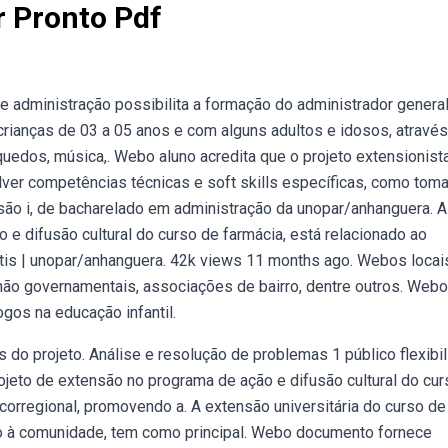
r Pronto Pdf
de administração possibilita a formação do administrador general
 crianças de 03 a 05 anos e com alguns adultos e idosos, atravé
quedos, música,. Webo aluno acredita que o projeto extensionist
ver competências técnicas e soft skills específicas, como tom
são i, de bacharelado em administração da unopar/anhanguera. A
 e difusão cultural do curso de farmácia, está relacionado ao
átis | unopar/anhanguera. 42k views 11 months ago. Webos locai
ão governamentais, associações de bairro, dentre outros. Webo
gos na educação infantil.
 do projeto. Análise e resolução de problemas 1 público flexibi
ojeto de extensão no programa de ação e difusão cultural do cu
corregional, promovendo a. A extensão universitária do curso de
to à comunidade, tem como principal. Webo documento fornece