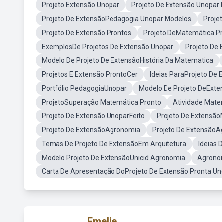
Projeto Extensão Unopar
Projeto De Extensão Unopar 
Projeto De ExtensãoPedagogia Unopar Modelos
Proje
Projeto De Extensão Prontos
Projeto DeMatemática P
ExemplosDe Projetos De Extensão Unopar
Projeto De
Modelo De Projeto De ExtensãoHistória Da Matematica
Projetos E Extensão ProntoCer
Ideias ParaProjeto De
Portfólio PedagogiaUnopar
Modelo De Projeto DeExte
ProjetoSuperação Matemática Pronto
Atividade Matem
Projeto De Extensão UnoparFeito
Projeto De Extensão
Projeto De ExtensãoAgronomia
Projeto De Extensão
Temas De Projeto De ExtensãoEm Arquitetura
Ideias
Modelo Projeto De ExtensãoUnicid Agronomia
Agronom
Carta De Apresentação DoProjeto De Extensão Pronta Un
Emelie