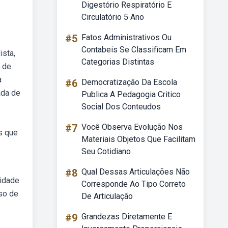
Digestório Respiratório E
Circulatório 5 Ano
#5
Fatos Administrativos Ou
Contabeis Se Classificam Em
ista,
Categorias Distintas
s de
a
#6
Democratização Da Escola
ada de
Publica A Pedagogia Critico
Social Dos Conteudos
#7
Você Observa Evolução Nos
s que
Materiais Objetos Que Facilitam
Seu Cotidiano
#8
Qual Dessas Articulações Não
lidade
Corresponde Ao Tipo Correto
rso de
De Articulação
#9
Grandezas Diretamente E