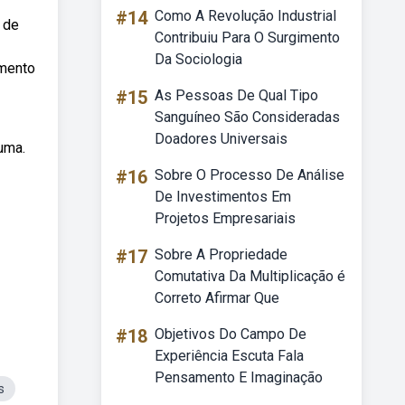
#14
Como A Revolução Industrial
 de
Contribuiu Para O Surgimento
Da Sociologia
umento
#15
As Pessoas De Qual Tipo
Sanguíneo São Consideradas
Doadores Universais
uma.
#16
Sobre O Processo De Análise
De Investimentos Em
Projetos Empresariais
#17
Sobre A Propriedade
Comutativa Da Multiplicação é
Correto Afirmar Que
#18
Objetivos Do Campo De
Experiência Escuta Fala
Pensamento E Imaginação
s