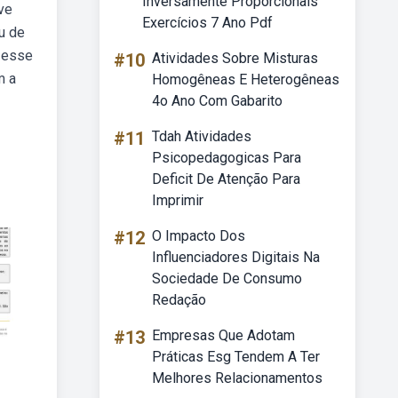
Inversamente Proporcionais
ve
Exercícios 7 Ano Pdf
u de
 esse
#10
Atividades Sobre Misturas
m a
Homogêneas E Heterogêneas
4o Ano Com Gabarito
#11
Tdah Atividades
Psicopedagogicas Para
Deficit De Atenção Para
Imprimir
#12
O Impacto Dos
Influenciadores Digitais Na
Sociedade De Consumo
Redação
#13
Empresas Que Adotam
Práticas Esg Tendem A Ter
Melhores Relacionamentos