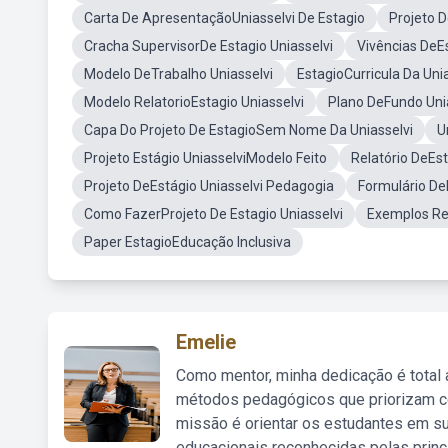
Carta De ApresentaçãoUniasselvi De Estagio
Projeto D
Cracha SupervisorDe Estagio Uniasselvi
Vivências DeEs
Modelo DeTrabalho Uniasselvi
EstagioCurricula Da Unia
Modelo RelatorioEstagio Uniasselvi
Plano DeFundo Uni
Capa Do Projeto De EstagioSem Nome Da Uniasselvi
U
Projeto Estágio UniasselviModelo Feito
Relatório DeEst
Projeto DeEstágio Uniasselvi Pedagogia
Formulário DeL
Como FazerProjeto De Estagio Uniasselvi
Exemplos Rel
Paper EstagioEducação Inclusiva
Emelie
Como mentor, minha dedicação é total
métodos pedagógicos que priorizam co
missão é orientar os estudantes em su
educacionais reconhecidas pelas princ