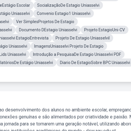
eEstágio Escolar
SocializaçãoDe Estagio Uniasselvi
tágio Uniasselvi
Convenio Estagio1 Uniasselvi
selvi
Ver SimplesProjetos De Estagio
asselvi
Documento DEstagio Uniasselvi
Projeto EstagioUni-CV
niasselvi EstagioEntrevista
Projeto De Estagio UniasselviI
ágio Uniasselvi
ImagensUniasselvi Projeto De Estagio
ids Uniasselvi
Introdução a PesquisaDe Estagio Uniasselvi PDF
atóriosDe Estágio Uniasselvi
Diario De EstagioSobre BPC Uniasselvi
 ao desenvolvimento dos alunos no ambiente escolar, empregan
nexões genuínas e são alimentados por criatividade e paixão. 
a jornada para se tornarem uma geração notável, utilizando abo
ipais instituições acadêmicas do mundo - dsw.aau.edu.et.