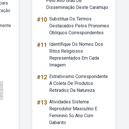
Pelo Alto Grau De
para
Disseminação Deste Caramujo.
ização
#10
Substitua Os Termos
omente
Destacados Pelos Pronomes
Oblíquos Correspondentes
#11
Identifique Os Nomes Dos
Ritos Religiosos
Representados Em Cada
Imagem
#12
Extrativismo Correspondente
A Coleta De Produtos
Retirados Da Natureza
#13
Atividades Sistema
Reprodutor Masculino E
Feminino 5o Ano Com
Gabarito