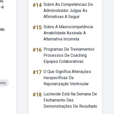
su.
#14
Sobre As Competências Do
e é
Administrador Julgue As
Afirmativas A Seguir
#15
Sobre A Macrocompetência
te:
Amabilidade Assinale A
Alternativa Incorreta
#16
Programas De Treinamentos
Processos De Coaching
Equipes Colaborativas
#17
O Que Significa Alterações
Inespecíficas Da
onto
Repolarização Ventricular
#18
Lucineide Está Na Semana De
Fechamento Das
Demonstrações De Resultado