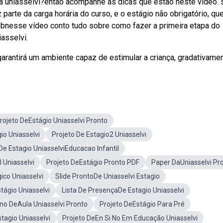
 uniasselvi?então acompanhe as dicas que estão neste vídeo. 
parte da carga horária do curso, e o estágio não obrigatório, qu
 Webnesse vídeo conto tudo sobre como fazer a primeira etapa do
iasselvi.
arantirá um ambiente capaz de estimular a criança, gradativamen
rojeto DeEstágio Uniasselvi Pronto
io Uniasselvi
Projeto De Estagio2 Uniasselvi
De Estagio UniasselviEducacao Infantil
I Uniasselvi
Projeto DeEstágio Pronto PDF
Paper DaUniasselvi Pr
ico Uniasselvi
Slide ProntoDe Uniasselvi Estagio
tágio Uniasselvi
Lista De PresençaDe Estagio Uniasselvi
no DeAula Uniasselvi Pronto
Projeto DeEstágio Para Pré
tagio Uniasselvi
Projeto DeEn Si No Em Educação Uniasselvi