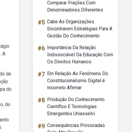
Comparar Frações Com
Denominadores Diferentes
#5
Cabe As Organizações
Encontrarem Estratégias Para A
Gestão Do Conhecimento
tágio
#6
Importância Da Relação
. A
Indissociável Da Educação Com
Os Direitos Humanos
#7
Em Relação Ao Fenômeno Do
odo de
Constitucionalismo Digital é
ação
Incorreto Afirmar
apa do
#8
Produção Do Conhecimento
o, do
Científico E Tecnologias
Emergentes Uniasselvi
mento
#9
Consequências Provocadas
i