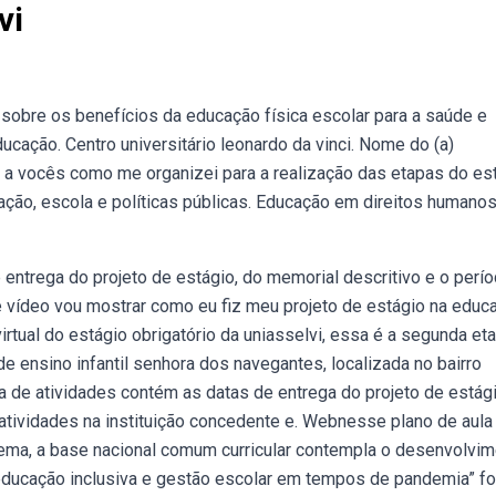
vi
obre os benefícios da educação física escolar para a saúde e
ucação. Centro universitário leonardo da vinci. Nome do (a)
o a vocês como me organizei para a realização das etapas do es
cação, escola e políticas públicas. Educação em direitos humanos
entrega do projeto de estágio, do memorial descritivo e o perí
e vídeo vou mostrar como eu fiz meu projeto de estágio na educ
irtual do estágio obrigatório da uniasselvi, essa é a segunda et
de ensino infantil senhora dos navegantes, localizada no bairro
 de atividades contém as datas de entrega do projeto de estági
atividades na instituição concedente e. Webnesse plano de aula
 tema, a base nacional comum curricular contempla o desenvolvi
educação inclusiva e gestão escolar em tempos de pandemia” fo