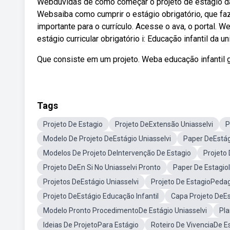
Webdúvidas de como começar o projeto de estágio da
Websaiba como cumprir o estágio obrigatório, que faz 
importante para o currículo. Acesse o ava, o portal.
estágio curricular obrigatório i: Educação infantil da un
Que consiste em um projeto. Weba educação infantil g
Tags
Projeto De Estagio
Projeto DeExtensão Uniasselvi
P
Modelo De Projeto DeEstágio Uniasselvi
Paper DeEstág
Modelos De Projeto DeIntervenção De Estagio
Projeto 
Projeto DeEn Si No Uniasselvi Pronto
Paper De EstagioI
Projetos DeEstágio Uniasselvi
Projeto De EstagioPedag
Projeto DeEstágio Educação Infantil
Capa Projeto DeEs
Modelo Pronto ProcedimentoDe Estágio Uniasselvi
Pla
Ideias De ProjetoPara Estágio
Roteiro De VivenciaDe Es