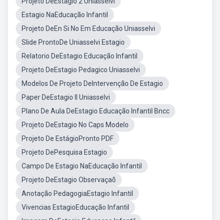
Projeto DeEstagio 2 Uniasselvi
Estagio NaEducação Infantil
Projeto DeEn Si No Em Educação Uniasselvi
Slide ProntoDe Uniasselvi Estagio
Relatorio DeEstagio Educação Infantil
Projeto DeEstagio Pedagico Uniasselvi
Modelos De Projeto DeIntervenção De Estagio
Paper DeEstagio II Uniasselvi
Plano De Aula DeEstagio Educação Infantil Bncc
Projeto DeEstagio No Caps Modelo
Projeto De EstágioPronto PDF
Projeto DePesquisa Estagio
Campo De Estagio NaEducação Infantil
Projeto DeEstagio Observaçaõ
Anotação PedagogiaEstagio Infantil
Vivencias EstagioEducação Infantil