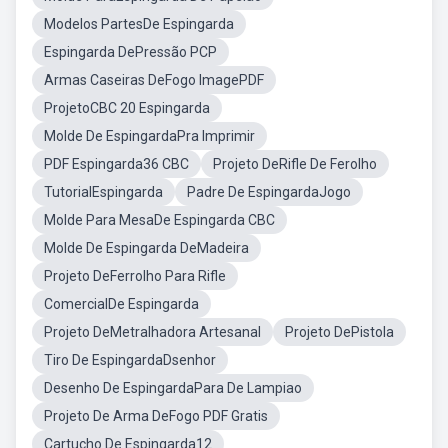
Modelos PartesDe Espingarda
Espingarda DePressão PCP
Armas Caseiras DeFogo ImagePDF
ProjetoCBC 20 Espingarda
Molde De EspingardaPra Imprimir
PDF Espingarda36 CBC
Projeto DeRifle De Ferolho
TutorialEspingarda
Padre De EspingardaJogo
Molde Para MesaDe Espingarda CBC
Molde De Espingarda DeMadeira
Projeto DeFerrolho Para Rifle
ComercialDe Espingarda
Projeto DeMetralhadora Artesanal
Projeto DePistola
Tiro De EspingardaDsenhor
Desenho De EspingardaPara De Lampiao
Projeto De Arma DeFogo PDF Gratis
Cartucho De Espingarda12