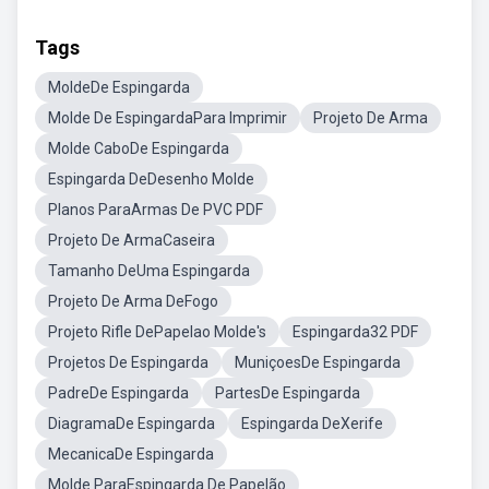
Tags
MoldeDe Espingarda
Molde De EspingardaPara Imprimir
Projeto De Arma
Molde CaboDe Espingarda
Espingarda DeDesenho Molde
Planos ParaArmas De PVC PDF
Projeto De ArmaCaseira
Tamanho DeUma Espingarda
Projeto De Arma DeFogo
Projeto Rifle DePapelao Molde's
Espingarda32 PDF
Projetos De Espingarda
MuniçoesDe Espingarda
PadreDe Espingarda
PartesDe Espingarda
DiagramaDe Espingarda
Espingarda DeXerife
MecanicaDe Espingarda
Molde ParaEspingarda De Papelão