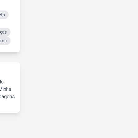
eto
nças
ismo
do
Minha
rdagens