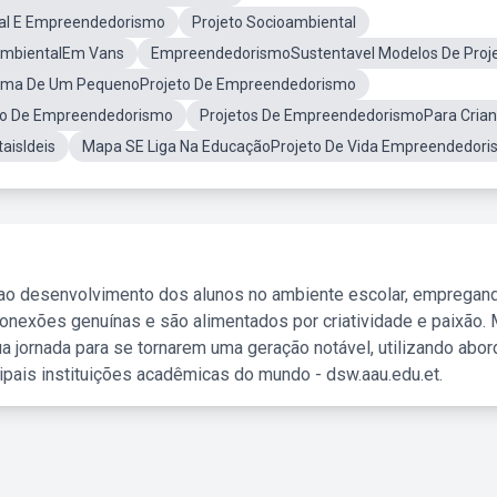
cial E Empreendedorismo
Projeto Socioambiental
ambientalEm Vans
EmpreendedorismoSustentavel Modelos De Proj
rma De Um PequenoProjeto De Empreendedorismo
to De Empreendedorismo
Projetos De EmpreendedorismoPara Cria
aisIdeis
Mapa SE Liga Na EducaçãoProjeto De Vida Empreendedor
 ao desenvolvimento dos alunos no ambiente escolar, empregan
nexões genuínas e são alimentados por criatividade e paixão. 
a jornada para se tornarem uma geração notável, utilizando abo
ipais instituições acadêmicas do mundo - dsw.aau.edu.et.