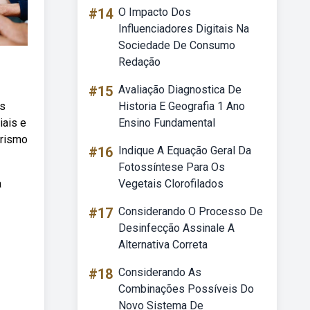
#14
O Impacto Dos
Influenciadores Digitais Na
Sociedade De Consumo
Redação
#15
Avaliação Diagnostica De
as
Historia E Geografia 1 Ano
iais e
Ensino Fundamental
orismo
#16
Indique A Equação Geral Da
Fotossíntese Para Os
a
Vegetais Clorofilados
#17
Considerando O Processo De
Desinfecção Assinale A
Alternativa Correta
#18
Considerando As
Combinações Possíveis Do
Novo Sistema De