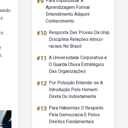
#9
Para Impulsionar A
Aprendizagem Formar
mundo.
Entendimento Adquirir
as
Conhecimento
#10
Resposta Das Provas Da Unip
o.
Disciplina Relações étnico-
raciais No Brasil
e
o,
#11
A Universidade Corporativa é
O Guarda Chuva Estratégico
Das Organizações
#12
Por Poluição Entende-se A
Introdução Pelo Homem
Direta Ou Indiretamente
#13
Para Habermas O Respeito
Pela Democracia E Pelos
Direitos Fundamentais