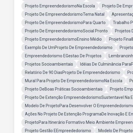
Projeto EmpreendedorismoNa Escola
Projeto De Emp
Projeto De EmpreendedorismoTema Natal
Apresenta
Projeto De EmpreendedorismoPara Quarto
Trabalho 
Projeto De EmpreendedorismoSocial Pronto
Projetos
Projeto EmpreendedorismoEnsino Médio
Projeto Fin
Exemplo De UmProjeto De Empreendedorismo
Projet
Empreendedorismo EGestao De Projetos
Lembrancinh
Projetos Socioambientais
Idéias De Culminância Par
Relatório De 90 DiasProjeto De Empreendedorismo
Pr
Mural Para Projeto De EmpreendedorismoNa Escola
P
Projeto DeBoas Práticas Socioambientais
Projeto Em
Projeto De Extenção EmpreendedorismoSustentavel Na E
Modelo De ProjetoPara Desenvolver O Empreendedoris
Ações No Projeto De Estenção ProgramaDe Inovação E 
ProjetoPara Itinerário Formativo Meio Ambiente Empree
Projeto Gestão EEmpreededorismo
Modelo De Projet