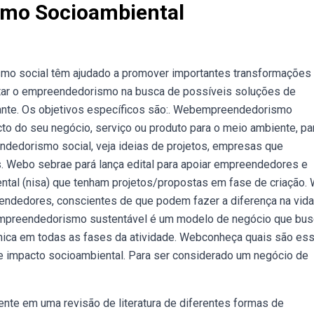
smo Socioambiental
mo social têm ajudado a promover importantes transformações
ntar o empreendedorismo na busca de possíveis soluções de
ante. Os objetivos específicos são:. Webempreendedorismo
o do seu negócio, serviço ou produto para o meio ambiente, pa
dedorismo social, veja ideias de projetos, empresas que
 Webo sebrae pará lança edital para apoiar empreendedores e
tal (nisa) que tenham projetos/propostas em fase de criação.
endedores, conscientes de que podem fazer a diferença na vida
 empreendedorismo sustentável é um modelo de negócio que bu
nômica em todas as fases da atividade. Webconheça quais são es
e impacto socioambiental. Para ser considerado um negócio de
te em uma revisão de literatura de diferentes formas de