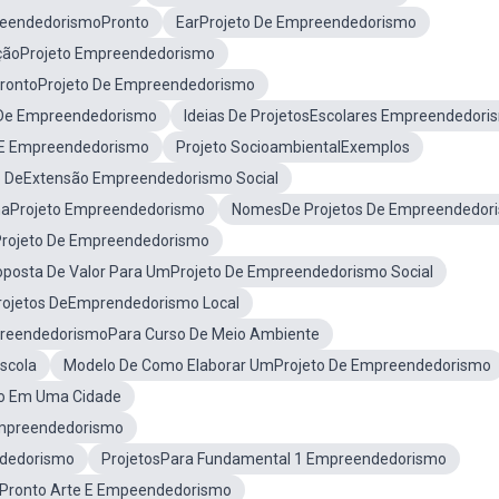
reendedorismoPronto
EarProjeto De Empreendedorismo
çãoProjeto Empreendedorismo
ProntoProjeto De Empreendedorismo
 De Empreendedorismo
Ideias De ProjetosEscolares Empreendedori
alE Empreendedorismo
Projeto SocioambientalExemplos
o DeExtensão Empreendedorismo Social
aProjeto Empreendedorismo
NomesDe Projetos De Empreendedor
aProjeto De Empreendedorismo
oposta De Valor Para UmProjeto De Empreendedorismo Social
rojetos DeEmprendedorismo Local
preendedorismoPara Curso De Meio Ambiente
scola
Modelo De Como Elaborar UmProjeto De Empreendedorismo
mo Em Uma Cidade
Empreendedorismo
ndedorismo
ProjetosPara Fundamental 1 Empreendedorismo
oPronto Arte E Empeendedorismo