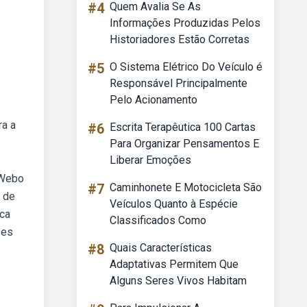
#4
Quem Avalia Se As
Informações Produzidas Pelos
Historiadores Estão Corretas
#5
O Sistema Elétrico Do Veículo é
Responsável Principalmente
Pelo Acionamento
ra a
#6
Escrita Terapêutica 100 Cartas
Para Organizar Pensamentos E
Liberar Emoções
 Webo
#7
Caminhonete E Motocicleta São
 de
Veículos Quanto à Espécie
sca
Classificados Como
ses
#8
Quais Características
Adaptativas Permitem Que
Alguns Seres Vivos Habitam