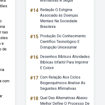
será
Afirmativas A Seguir
stões
#14
Redação O Estigma
Associado às Doenças
o
Mentais Na Sociedade
ria
Brasileira
r nas
#15
Produção Do Conhecimento
Estes
Científico Tecnológico E
o e
Disrupção Unicesumar
o de
o
#16
Desenhos Bíblicos Atividades
Bíblicas Infantil Para Imprimir
E Colorir
ria
#17
Com Relação Aos Ciclos
ma com
Biogeoquímicos Analise As
Seguintes Afirmativas
ar
#18
Qual Das Alternativas Abaixo
Melhor Define O Processo De