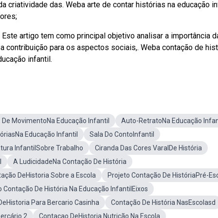
 criatividade das. Weba arte de contar histórias na educação inf
ores;
ste artigo tem como principal objetivo analisar a importância d
o a contribuição para os aspectos sociais,. Weba contação de his
ucação infantil.
s De MovimentoNa Educação Infantil
Auto-RetratoNa Educação Infan
óriasNa Educação Infantil
Sala Do ContoInfantil
atura InfantilSobre Trabalho
Ciranda Das Cores VaralDe História
l
A LudicidadeNa Contação De História
ação DeHistoria Sobre a Escola
Projeto Contação De HistóriaPré-Es
o Contação De História Na Educação InfantilEixos
eHistoria Para Bercario Casinha
Contação De História NasEscolasd
erçário 2
Contacao DeHistoria Nutrição Na Escola