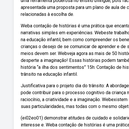
uma ferramenta poderosa no ensino bilíngue, pois fac
apresentada uma proposta para um plano de aula de co
relacionadas à escolha de.
Weba contação de histórias é uma prática que encanta
narrativas simples em experiências. Webeste trabalho
na educação infantil, bem como compreender os bene
crianças o desejo de se comunicar de aprender e de s
meios devem ser. Webveja agora as mais de 50 histór
desperte a imaginação! Essas histórias podem também
história “a ilha dos sentimentos” 15h: Contação de hi
trânsito na educação infantil.
Justificativa para o projeto dia do trânsito: A aborda
pode contribuir para o processo cognitivo da criança n
raciocínio, a criatividade e a imaginação. Webexistem
suas particularidades, mas todas com o mesmo objetiv
(ei02eo01) demonstrar atitudes de cuidado e solidari
interesse e. Weba contação de histórias é uma prática