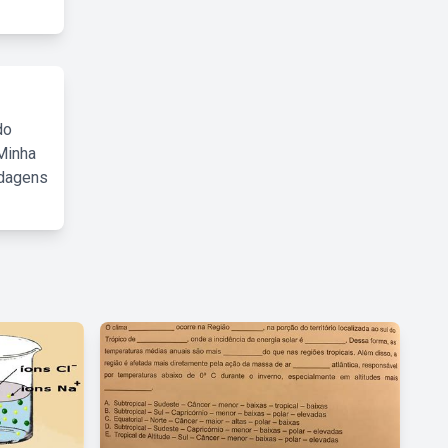
do
Minha
rdagens