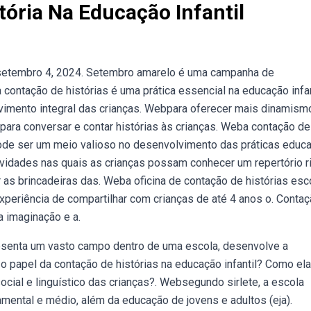
tória Na Educação Infantil
 setembro 4, 2024. Setembro amarelo é uma campanha de
contação de histórias é uma prática essencial na educação infan
vimento integral das crianças. Webpara oferecer mais dinamism
 para conversar e contar histórias às crianças. Weba contação de
e pode ser um meio valioso no desenvolvimento das práticas educa
tividades nas quais as crianças possam conhecer um repertório r
r as brincadeiras das. Weba oficina de contação de histórias esc
experiência de compartilhar com crianças de até 4 anos o. Conta
a imaginação e a.
resenta um vasto campo dentro de uma escola, desenvolve a
 o papel da contação de histórias na educação infantil? Como el
social e linguístico das crianças?. Websegundo sirlete, a escola
amental e médio, além da educação de jovens e adultos (eja).