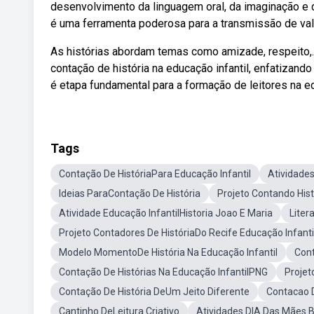
desenvolvimento da linguagem oral, da imaginação e da
é uma ferramenta poderosa para a transmissão de val
As histórias abordam temas como amizade, respeito,. E
contação de história na educação infantil, enfatizand
é etapa fundamental para a formação de leitores na ed
Tags
Contação De HistóriaPara Educação Infantil
Atividade
Ideias ParaContação De História
Projeto Contando Hist
Atividade Educação InfantilHistoria Joao E Maria
Liter
Projeto Contadores De HistóriaDo Recife Educação Infanti
Modelo MomentoDe História Na Educação Infantil
Cont
Contação De Histórias Na Educação InfantilPNG
Projet
Contação De História DeUm Jeito Diferente
Contacao D
Cantinho DeLeitura Criativo
Atividades DIA Das Mães B