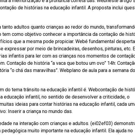
ilita a memorização e a pronúncia correta das. Webneste artigo 
ntação de histórias na educação infantil. A proposta inclui que
 tanto adultos quanto crianças ao redor do mundo, transformand
 tem como objetivo conhecer a importância da contação de histó
fícios que a mesma pode propiciar. Webé fundamental desperta
e expressar por meio de brincadeiras, desenhos, pinturas, etc. 
ias infantis para ler com as crianças nos momentos de contaçã
. Contação de história “a vaca que botou um ovo” 14h: Contaçã
stória “o chá das maravilhas”. Webplano de aula para a semana d
gem do tema trânsito na educação infantil é. Webcontação de histó
a educação infantil, no sentido de desenvolver a criticidade, o
 muitas ideias para contar histórias na educação infantil, cada u
o: Inserir a criança no mundo das.
edade na interação com crianças e adultos. (ei02ef03) demonstr
 pedagógica muito importante na educação infantil. Ela ajuda no