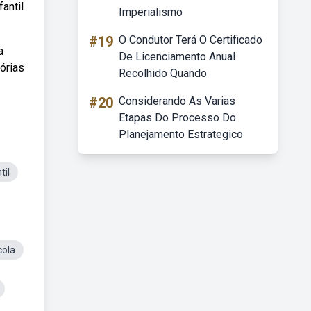
antil
Imperialismo
#19
O Condutor Terá O Certificado
a
De Licenciamento Anual
tórias
Recolhido Quando
#20
Considerando As Varias
Etapas Do Processo Do
Planejamento Estrategico
til
cola