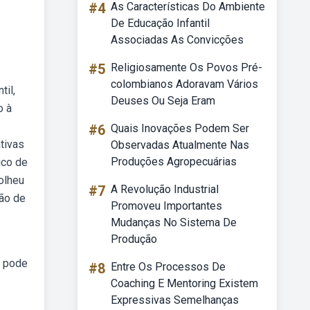
#4
As Características Do Ambiente
De Educação Infantil
Associadas As Convicções
#5
Religiosamente Os Povos Pré-
colombianos Adoravam Vários
til,
Deuses Ou Seja Eram
o à
#6
Quais Inovações Podem Ser
tivas
Observadas Atualmente Nas
Produções Agropecuárias
ico de
olheu
#7
A Revolução Industrial
ção de
Promoveu Importantes
Mudanças No Sistema De
Produção
a pode
#8
Entre Os Processos De
Coaching E Mentoring Existem
Expressivas Semelhanças