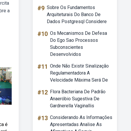
rcita
#9
Sobre Os Fundamentos
bre a
Arquiteturais Do Banco De
Dados Postgresql Considere
#10
Os Mecanismos De Defesa
Do Ego Sao Processos
Subconscientes
Desenvolvidos
#11
Onde Não Existir Sinalização
Regulamentadora A
Velocidade Máxima Será De
#12
Flora Bacteriana De Padrão
Anaeróbio Sugestiva De
Gardnerella Vaginallis
#13
Considerando As Informações
ca é
Apresentadas Analise As