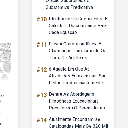
Oração Subordinada é
Substantiva Predicativa
#10
Identifique Os Coeficientes E
Calcule O Discriminante Para
Cada Equação
#11
Faça A Correspondência E
Classifique Corretamente Os
Tipos De Adjetivos
#12
é Aquele Em Que As
Atividades Educacionais Sao
Feitas Predominantemente
o
#13
Dentre As Abordagens
ras
Filosóficas Educacionais
s
Prevalecem O Perenialismo
s
#14
Atualmente Encontram-se
r
Catalogadas Mais De 320 Mil