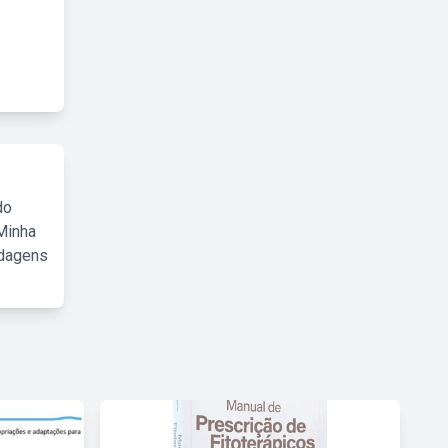
do
Minha
rdagens