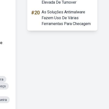
Elevada De Turnover
#20
As Soluções Antimalware
Fazem Uso De Várias
Ferramentas Para Checagem
de
ra
reço
eira