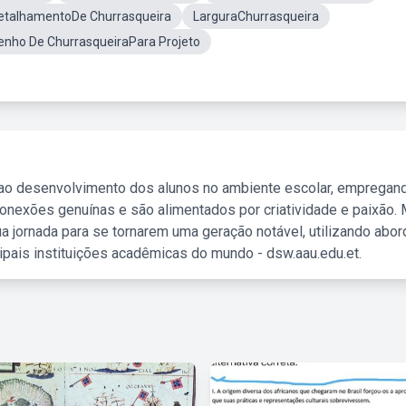
etalhamentoDe Churrasqueira
LarguraChurrasqueira
enho De ChurrasqueiraPara Projeto
 ao desenvolvimento dos alunos no ambiente escolar, empregan
nexões genuínas e são alimentados por criatividade e paixão. 
a jornada para se tornarem uma geração notável, utilizando abo
ipais instituições acadêmicas do mundo - dsw.aau.edu.et.