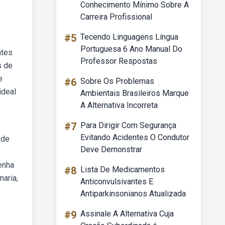
Conhecimento Mínimo Sobre A
Carreira Profissional
#5
Tecendo Linguagens Língua
Portuguesa 6 Ano Manual Do
ntes
Professor Respostas
s de
e
#6
Sobre Os Problemas
ideal
Ambientais Brasileiros Marque
A Alternativa Incorreta
#7
Para Dirigir Com Segurança
Evitando Acidentes O Condutor
 de
Deve Demonstrar
lenha
#8
Lista De Medicamentos
aria,
Anticonvulsivantes E
Antiparkinsonianos Atualizada
#9
Assinale A Alternativa Cuja