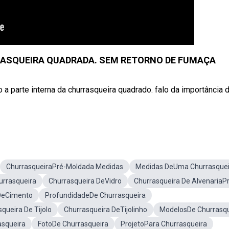
RASQUEIRA QUADRADA. SEM RETORNO DE FUMAÇA
 parte interna da churrasqueira quadrado. falo da importância 
ChurrasqueiraPré-Moldada Medidas
Medidas DeUma Churrasquei
rrasqueira
Churrasqueira DeVidro
Churrasqueira De AlvenariaP
DeCimento
ProfundidadeDe Churrasqueira
ueira De Tijolo
Churrasqueira DeTijolinho
ModelosDe Churrasqu
asqueira
FotoDe Churrasqueira
ProjetoPara Churrasqueira