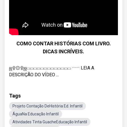
COMO CONTAR HISTÓRIAS COM LIVRO.
DICAS INCRÍVEIS.
ஜ۩۞۩ஜ▭▭▭▭▭▭▭▭▭▭▭▭▭ ········· LEIA A
DESCRIÇÃO DO VÍDEO ...
Tags
Projeto Contação DeHistória Ed. Infantil
ÁguaNa Educação Infantil
Atividades Tinta GuacheEducação Infantil