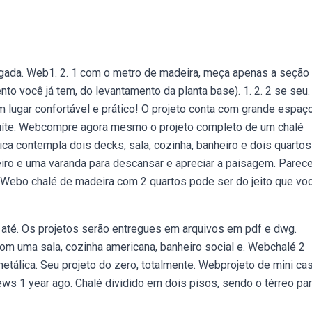
ugada. Web1. 2. 1 com o metro de madeira, meça apenas a seção
ento você já tem, do levantamento da planta base). 1. 2. 2 se seu.
 lugar confortável e prático! O projeto conta com grande espaç
uíte. Webcompre agora mesmo o projeto completo de um chalé
ica contempla dois decks, sala, cozinha, banheiro e dois quartos
eiro e uma varanda para descansar e apreciar a paisagem. Parec
,. Webo chalé de madeira com 2 quartos pode ser do jeito que vo
 até. Os projetos serão entregues em arquivos em pdf e dwg.
com uma sala, cozinha americana, banheiro social e. Webchalé 2
metálica. Seu projeto do zero, totalmente. Webprojeto de mini ca
ews 1 year ago. Chalé dividido em dois pisos, sendo o térreo pa