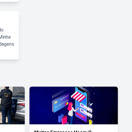
do
Minha
rdagens