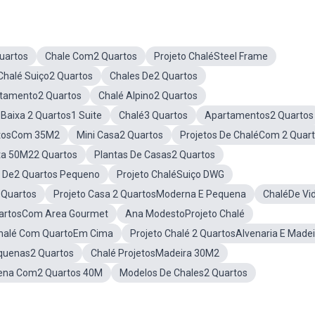
uartos
Chale Com2 Quartos
Projeto ChaléSteel Frame
Chalé Suiço2 Quartos
Chales De2 Quartos
tamento2 Quartos
Chalé Alpino2 Quartos
 Baixa 2 Quartos1 Suite
Chalé3 Quartos
Apartamentos2 Quartos
rtosCom 35M2
Mini Casa2 Quartos
Projetos De ChaléCom 2 Quar
ta 50M22 Quartos
Plantas De Casas2 Quartos
 De2 Quartos Pequeno
Projeto ChaléSuiço DWG
 Quartos
Projeto Casa 2 QuartosModerna E Pequena
ChaléDe Vi
uartosCom Area Gourmet
Ana ModestoProjeto Chalé
halé Com QuartoEm Cima
Projeto Chalé 2 QuartosAlvenaria E Madei
quenas2 Quartos
Chalé ProjetosMadeira 30M2
ena Com2 Quartos 40M
Modelos De Chales2 Quartos