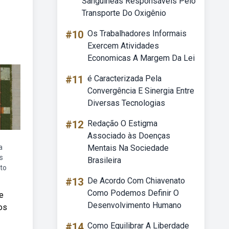
Sanguíneas Responsáveis Pelo
Transporte Do Oxigênio
#10
Os Trabalhadores Informais
Exercem Atividades
Economicas A Margem Da Lei
#11
é Caracterizada Pela
Convergência E Sinergia Entre
Diversas Tecnologias
#12
Redação O Estigma
Associado às Doenças
a
Mentais Na Sociedade
es
Brasileira
eto
#13
De Acordo Com Chiavenato
Como Podemos Definir O
e
Desenvolvimento Humano
os
#14
Como Equilibrar A Liberdade