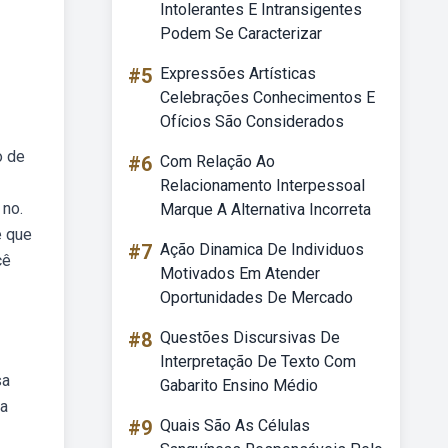
Intolerantes E Intransigentes
Podem Se Caracterizar
#5
Expressões Artísticas
Celebrações Conhecimentos E
Ofícios São Considerados
o de
#6
Com Relação Ao
Relacionamento Interpessoal
 no.
Marque A Alternativa Incorreta
e que
#7
Ação Dinamica De Individuos
cê
Motivados Em Atender
Oportunidades De Mercado
#8
Questões Discursivas De
Interpretação De Texto Com
sa
Gabarito Ensino Médio
ra
#9
Quais São As Células