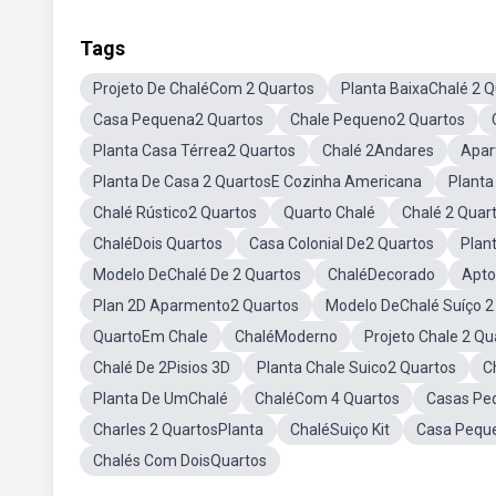
Tags
Projeto De ChaléCom 2 Quartos
Planta BaixaChalé 2 Q
Casa Pequena2 Quartos
Chale Pequeno2 Quartos
Planta Casa Térrea2 Quartos
Chalé 2Andares
Apar
Planta De Casa 2 QuartosE Cozinha Americana
Planta
Chalé Rústico2 Quartos
Quarto Chalé
Chalé 2 Qua
ChaléDois Quartos
Casa Colonial De2 Quartos
Plan
Modelo DeChalé De 2 Quartos
ChaléDecorado
Apto
Plan 2D Aparmento2 Quartos
Modelo DeChalé Suíço 2
QuartoEm Chale
ChaléModerno
Projeto Chale 2 Q
Chalé De 2Pisios 3D
Planta Chale Suico2 Quartos
C
Planta De UmChalé
ChaléCom 4 Quartos
Casas Pe
Charles 2 QuartosPlanta
ChaléSuiço Kit
Casa Pequ
Chalés Com DoisQuartos