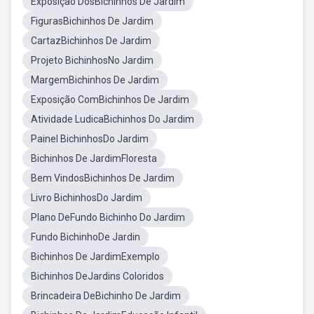
Exposição DosBichinhos De Jardim
FigurasBichinhos De Jardim
CartazBichinhos De Jardim
Projeto BichinhosNo Jardim
MargemBichinhos De Jardim
Exposição ComBichinhos De Jardim
Atividade LudicaBichinhos Do Jardim
Painel BichinhosDo Jardim
Bichinhos De JardimFloresta
Bem VindosBichinhos De Jardim
Livro BichinhosDo Jardim
Plano DeFundo Bichinho Do Jardim
Fundo BichinhoDe Jardin
Bichinhos De JardimExemplo
Bichinhos DeJardins Coloridos
Brincadeira DeBichinho De Jardim