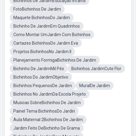
Bichinhos De JardimEducação Infantil
FotoBichinhos De Jardim
Maquete BichinhosDo Jardim
Bichinho De JardimEm Quadrinhos
Como Montar UmJardim Com Bichinhos
Cartazes BichinhosDo Jardim Eva
Projetos BichinhosNo Jardim II
Planejamento FormigaBichinhos De Jardim
Bichinho De JardimMil Pés
Bichinhos JardimCute Flor
Bichinhos Do JardimObjetivo
Bichinhos PequenosDe Jardim
MuralDe Jardim
Bichinhos No JardimDa Escola Projeto
Musicas SobreBichinhos De Jardim
Painel Tema BichinhosDo Jardin
Aula Maternal 2Bichinhos De Jardim
Jardim Feito DeBichinho De Grama