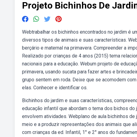
Projeto Bichinhos De Jardi
Webtrabalhar os bichinhos encontrados no jardim é um
diversos tipos de animais e suas características. Web
berçário e maternal na primavera. Compreender a impo
Realizado por crianças de 4 anos (2015) tema relacio
nacionais para a educação. Webum projeto de educação
primavera, usando sucata para fazer artes e brincad
grupo sentem em roda. Deixe que se acomodem com au
elas. Conhecer e identificar os.
Bichinhos do jardim e suas características, compree
educação infantil que abordam o tema dos bichos do j
envolvem atividades. Webplano de aula bichinhos de j
meio e a produzir representações dos animais que ali
com crianças da ed. Infantil, 1° e 2° anos do fundam