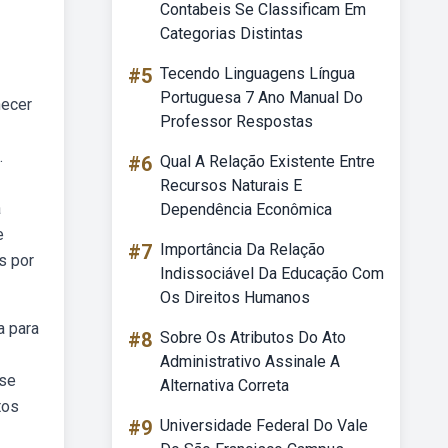
Contabeis Se Classificam Em
Categorias Distintas
#5
Tecendo Linguagens Língua
Portuguesa 7 Ano Manual Do
hecer
Professor Respostas
.
#6
Qual A Relação Existente Entre
Recursos Naturais E
a
Dependência Econômica
e
#7
Importância Da Relação
s por
Indissociável Da Educação Com
Os Direitos Humanos
a para
#8
Sobre Os Atributos Do Ato
Administrativo Assinale A
sse
Alternativa Correta
tos
#9
Universidade Federal Do Vale