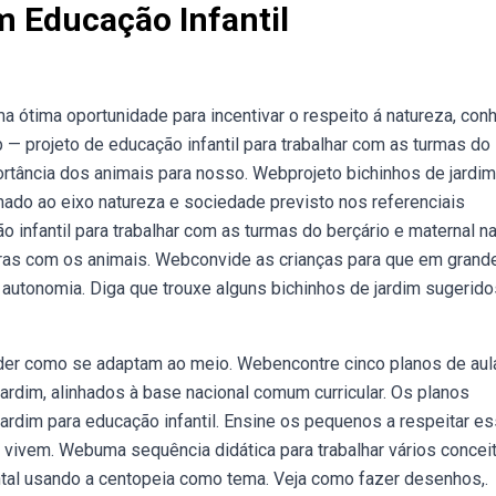
m Educação Infantil
a ótima oportunidade para incentivar o respeito á natureza, con
 — projeto de educação infantil para trabalhar com as turmas do
rtância dos animais para nosso. Webprojeto bichinhos de jardim
nado ao eixo natureza e sociedade previsto nos referenciais
 infantil para trabalhar com as turmas do berçário e maternal n
eiras com os animais. Webconvide as crianças para que em grand
tonomia. Diga que trouxe alguns bichinhos de jardim sugerido
nder como se adaptam ao meio. Webencontre cinco planos de aul
ardim, alinhados à base nacional comum curricular. Os planos
ardim para educação infantil. Ensine os pequenos a respeitar e
 vivem. Webuma sequência didática para trabalhar vários concei
ental usando a centopeia como tema. Veja como fazer desenhos,.