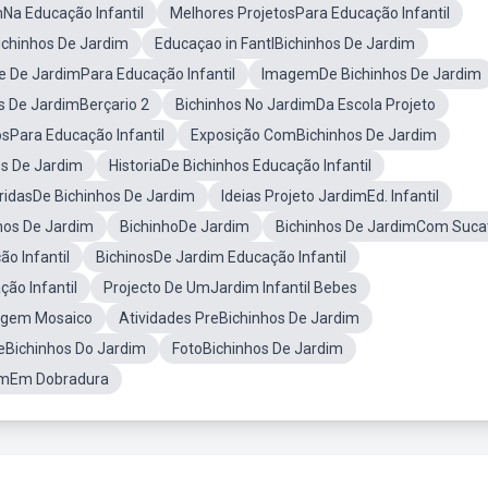
mNa Educação Infantil
Melhores ProjetosPara Educação Infantil
ichinhos De Jardim
Educaçao in FantlBichinhos De Jardim
 De JardimPara Educação Infantil
ImagemDe Bichinhos De Jardim
s De JardimBerçario 2
Bichinhos No JardimDa Escola Projeto
osPara Educação Infantil
Exposição ComBichinhos De Jardim
os De Jardim
HistoriaDe Bichinhos Educação Infantil
ridasDe Bichinhos De Jardim
Ideias Projeto JardimEd. Infantil
hos De Jardim
BichinhoDe Jardim
Bichinhos De JardimCom Suca
o Infantil
BichinosDe Jardim Educação Infantil
ão Infantil
Projecto De UmJardim Infantil Bebes
agem Mosaico
Atividades PreBichinhos De Jardim
eBichinhos Do Jardim
FotoBichinhos De Jardim
dimEm Dobradura