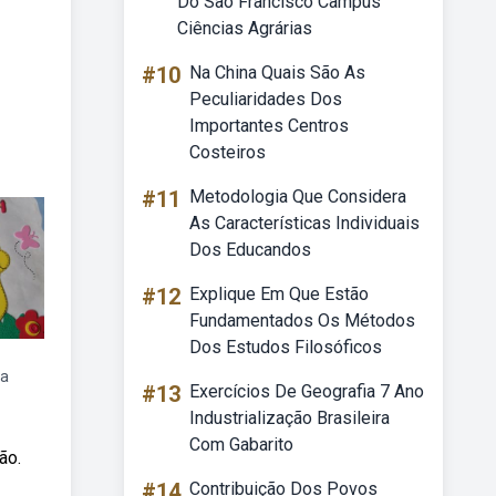
Do São Francisco Campus
Ciências Agrárias
#10
Na China Quais São As
Peculiaridades Dos
Importantes Centros
Costeiros
#11
Metodologia Que Considera
As Características Individuais
Dos Educandos
#12
Explique Em Que Estão
Fundamentados Os Métodos
Dos Estudos Filosóficos
ia
#13
Exercícios De Geografia 7 Ano
Industrialização Brasileira
Com Gabarito
ão.
#14
Contribuição Dos Povos