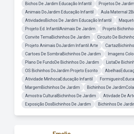
Bichos De Jardim Educação Infantil
Projetos De Jardi
Animais DoJardim Educação Infantil
Aula Maternal 2B
AtividadesBichos De Jardim Educação Infantil
Maquete
Projeto Ed. InfantilAnimais De Jardim
Projeto Bichinho
Convite TemaBichinhos De Jardim
Circuito De Bichinh
Projeto Animais DoJardim Infantil Arte
CartazBichinh
Cartoes De SombraBichinhos De Jardim
Imagens Colo
Plano De FundoDe Bichinhos Do Jardim
ListaDe Bichin
OS Bichinhos DoJardim Projeto Escrito
AbelhasEducaçã
Atividade MinhocaEducação Infantil
FormigueiroEducaç
MargemBichinhos De Jardim
Bichinhos De JardimCol
Amostra CulturalBichinhos De Jardim
Ativdade De Art
Exposição DosBichinhos De Jardim
Bichinhos De Jar