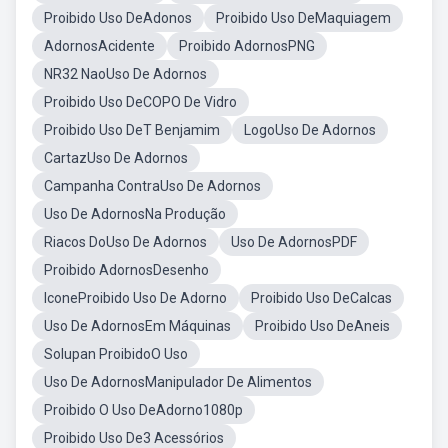
Proibido Uso DeAdonos
Proibido Uso DeMaquiagem
AdornosAcidente
Proibido AdornosPNG
NR32 NaoUso De Adornos
Proibido Uso DeCOPO De Vidro
Proibido Uso DeT Benjamim
LogoUso De Adornos
CartazUso De Adornos
Campanha ContraUso De Adornos
Uso De AdornosNa Produção
Riacos DoUso De Adornos
Uso De AdornosPDF
Proibido AdornosDesenho
IconeProibido Uso De Adorno
Proibido Uso DeCalcas
Uso De AdornosEm Máquinas
Proibido Uso DeAneis
Solupan ProibidoO Uso
Uso De AdornosManipulador De Alimentos
Proibido O Uso DeAdorno1080p
Proibido Uso De3 Acessórios