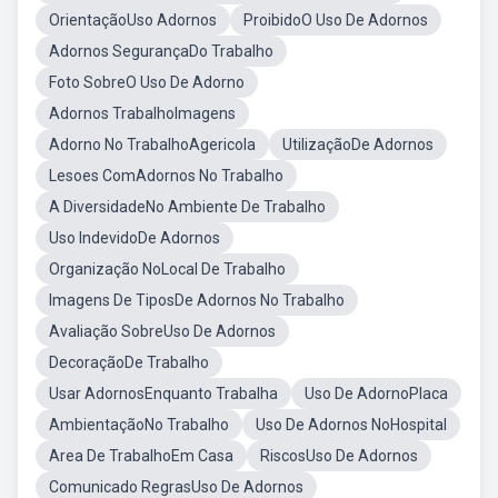
OrientaçãoUso Adornos
ProibidoO Uso De Adornos
Adornos SegurançaDo Trabalho
Foto SobreO Uso De Adorno
Adornos TrabalhoImagens
Adorno No TrabalhoAgericola
UtilizaçãoDe Adornos
Lesoes ComAdornos No Trabalho
A DiversidadeNo Ambiente De Trabalho
Uso IndevidoDe Adornos
Organização NoLocal De Trabalho
Imagens De TiposDe Adornos No Trabalho
Avaliação SobreUso De Adornos
DecoraçãoDe Trabalho
Usar AdornosEnquanto Trabalha
Uso De AdornoPlaca
AmbientaçãoNo Trabalho
Uso De Adornos NoHospital
Area De TrabalhoEm Casa
RiscosUso De Adornos
Comunicado RegrasUso De Adornos