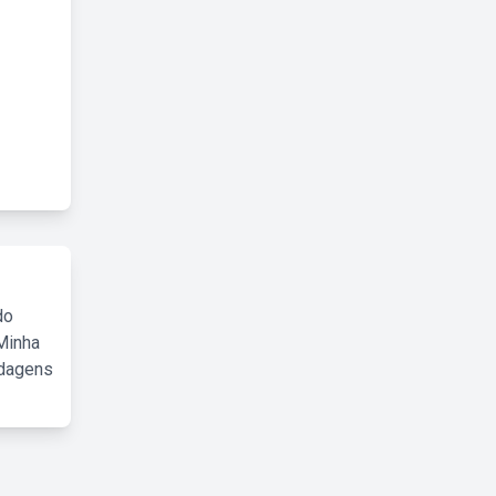
do
Minha
rdagens