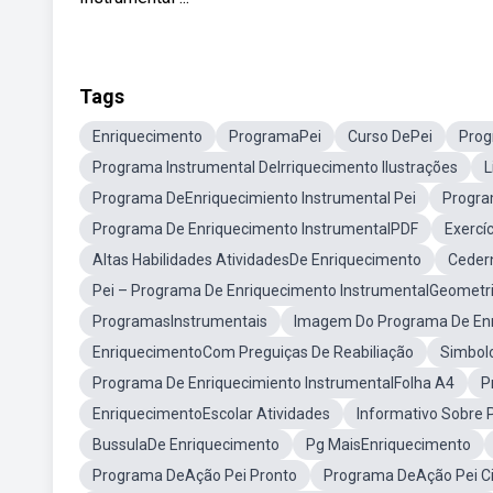
Tags
Enriquecimento
ProgramaPei
Curso DePei
Prog
Programa Instrumental DeIrriquecimento Ilustrações
L
Programa DeEnriquecimiento Instrumental Pei
Progra
Programa De Enriquecimento InstrumentalPDF
Exercí
Altas Habilidades AtividadesDe Enriquecimento
Ceder
Pei – Programa De Enriquecimento InstrumentalGeometr
ProgramasInstrumentais
Imagem Do Programa De Enr
EnriquecimentoCom Preguiças De Reabiliação
Simbol
Programa De Enriquecimiento InstrumentalFolha A4
P
EnriquecimentoEscolar Atividades
Informativo Sobre 
BussulaDe Enriquecimento
Pg MaisEnriquecimento
Programa DeAção Pei Pronto
Programa DeAção Pei Ci