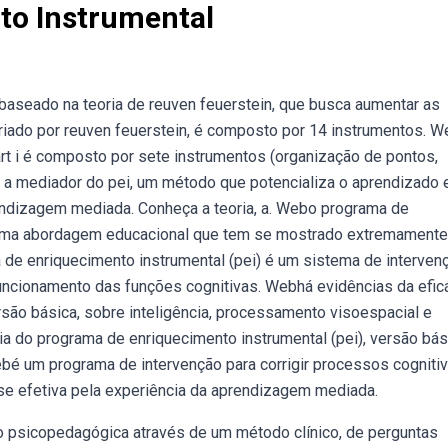
to Instrumental
baseado na teoria de reuven feuerstein, que busca aumentar as
criado por reuven feuerstein, é composto por 14 instrumentos. 
rt i é composto por sete instrumentos (organização de pontos,
da a mediador do pei, um método que potencializa o aprendizado 
endizagem mediada. Conheça a teoria, a. Webo programa de
é uma abordagem educacional que tem se mostrado extremamente
de enriquecimento instrumental (pei) é um sistema de interven
 funcionamento das funções cognitivas. Webhá evidências da efic
rsão básica, sobre inteligência, processamento visoespacial e
cia do programa de enriquecimento instrumental (pei), versão bás
ebé um programa de intervenção para corrigir processos cogniti
se efetiva pela experiência da aprendizagem mediada.
o psicopedagógica através de um método clínico, de perguntas