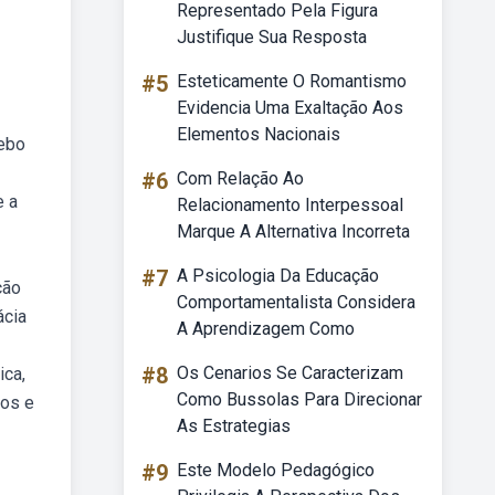
Representado Pela Figura
Justifique Sua Resposta
#5
Esteticamente O Romantismo
Evidencia Uma Exaltação Aos
Elementos Nacionais
Webo
#6
Com Relação Ao
e a
Relacionamento Interpessoal
Marque A Alternativa Incorreta
#7
A Psicologia Da Educação
ção
Comportamentalista Considera
ácia
A Aprendizagem Como
#8
Os Cenarios Se Caracterizam
ica,
Como Bussolas Para Direcionar
vos e
As Estrategias
#9
Este Modelo Pedagógico