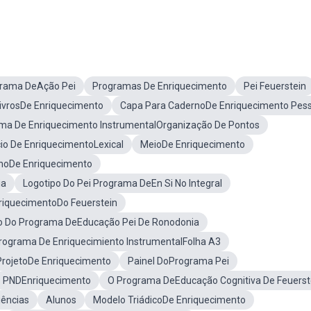
rama DeAção Pei
Programas De Enriquecimento
Pei Feuerstein
ivrosDe Enriquecimento
Capa Para CadernoDe Enriquecimento Pess
ma De Enriquecimento InstrumentalOrganização De Pontos
cio De EnriquecimentoLexical
MeioDe Enriquecimento
noDe Enriquecimento
ia
Logotipo Do Pei Programa DeEn Si No Integral
iquecimentoDo Feuerstein
o Do Programa DeEducação Pei De Ronodonia
rograma De Enriquecimiento InstrumentalFolha A3
ProjetoDe Enriquecimento
Painel DoPrograma Pei
PNDEnriquecimento
O Programa DeEducação Cognitiva De Feuerst
ências
Alunos
Modelo TriádicoDe Enriquecimento