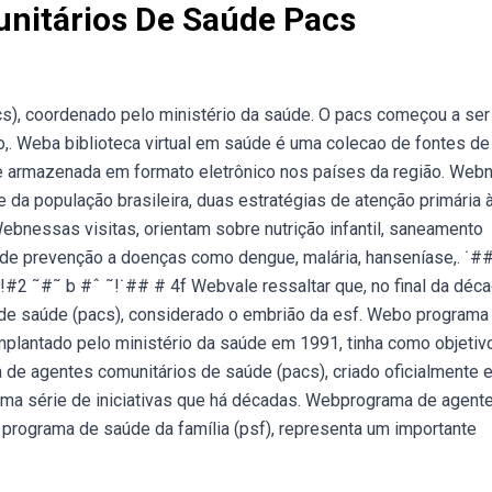
nitários De Saúde Pacs
), coordenado pelo ministério da saúde. O pacs começou a ser
o,. Weba biblioteca virtual em saúde é uma colecao de fontes de
 e armazenada em formato eletrônico nos países da região. Web
da população brasileira, duas estratégias de atenção primária 
Webnessas visitas, orientam sobre nutrição infantil, saneamento
de prevenção a doenças como dengue, malária, hanseníase,. ˙##
 !#2 ˜#˜ b #ˆ ˜!˙## # 4f Webvale ressaltar que, no final da déc
 de saúde (pacs), considerado o embrião da esf. Webo programa
mplantado pelo ministério da saúde em 1991, tinha como objetiv
 de agentes comunitários de saúde (pacs), criado oficialmente 
 uma série de iniciativas que há décadas. Webprograma de agent
o programa de saúde da família (psf), representa um importante