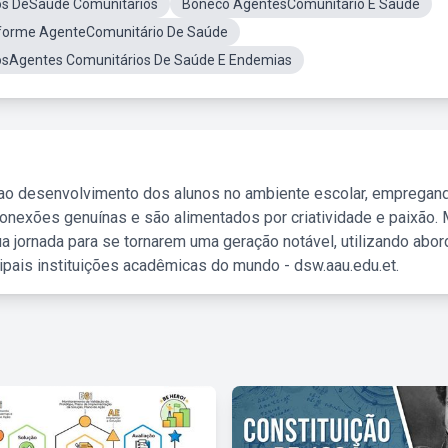
os DeSaude Comunitarios
Boneco AgentesComunitário E Saúde
forme AgenteComunitário De Saúde
osAgentes Comunitários De Saúde E Endemias
 ao desenvolvimento dos alunos no ambiente escolar, empregan
nexões genuínas e são alimentados por criatividade e paixão. 
a jornada para se tornarem uma geração notável, utilizando abo
ipais instituições acadêmicas do mundo - dsw.aau.edu.et.