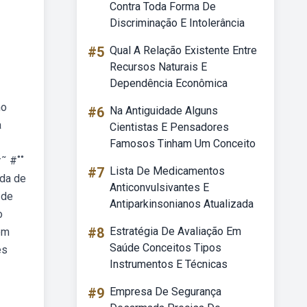
Contra Toda Forma De
Discriminação E Intolerância
#5
Qual A Relação Existente Entre
Recursos Naturais E
Dependência Econômica
no
#6
Na Antiguidade Alguns
à
Cientistas E Pensadores
Famosos Tinham Um Conceito
˜ #˚˚
#7
Lista De Medicamentos
ada de
Anticonvulsivantes E
 de
Antiparkinsonianos Atualizada
o
#8
Estratégia De Avaliação Em
em
Saúde Conceitos Tipos
es
Instrumentos E Técnicas
#9
Empresa De Segurança