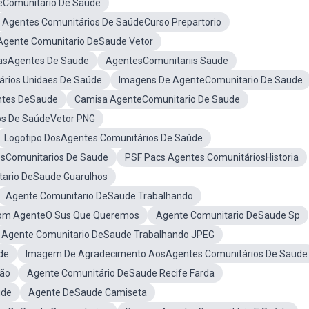
Comunitário De Saúde
Agentes Comunitários De SaúdeCurso Prepartorio
Agente Comunitario DeSaude Vetor
asAgentes De Saude
AgentesComunitariis Saude
ários Unidaes De Saúde
Imagens De AgenteComunitario De Saude
ntes DeSaude
Camisa AgenteComunitario De Saude
os De SaúdeVetor PNG
Logotipo DosAgentes Comunitários De Saúde
esComunitarios De Saude
PSF Pacs Agentes ComunitáriosHistoria
ario DeSaude Guarulhos
Agente Comunitario DeSaude Trabalhando
om AgenteO Sus Que Queremos
Agente Comunitario DeSaude Sp
Agente Comunitario DeSaude Trabalhando JPEG
de
Imagem De Agradecimento AosAgentes Comunitários De Saude
ção
Agente Comunitário DeSaude Recife Farda
ude
Agente DeSaude Camiseta