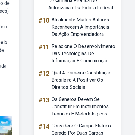
Desarmada Precisa De
ão de
Autorização Da Polícia Federal
acs)
#10
Atualmente Muitos Autores
ório
Reconhecem A Importância
Da Ação Empreendedora
pelo
#11
Relacione O Desenvolvimento
de
Das Tecnologias De
Informação E Comunicação
ada
#12
Qual A Primeira Constituição
Brasileira A Positivar Os
Direitos Sociais
#13
Os Generos Devem Se
Constituir Em Instrumentos
Teoricos E Metodologicos
#14
Considere O Campo Elétrico
Gerado Por Duas Cargas