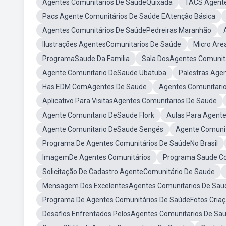
Agentes Comunitários De SaúdeQuixada
TACS Agente
Pacs Agente Comunitários De Saúde EAtenção Básica
Agentes Comunitários De SaúdePedreiras Maranhão
Ilustrações AgentesComunitarios De Saúde
Micro Are
ProgramaSaude Da Familia
Sala DosAgentes Comunit
Agente Comunitario DeSaude Ubatuba
Palestras Age
Has EDM ComAgentes De Saude
Agentes Comunitari
Aplicativo Para VisitasAgentes Comunitarios De Saude
Agente Comunitario DeSaude Flork
Aulas Para Agent
Agente Comunitario DeSaude Sengés
Agente Comunit
Programa De Agentes Comunitários De SaúdeNo Brasil
ImagemDe Agentes Comunitários
Programa Saude C
Solicitação De Cadastro AgenteComunitário De Saude
Mensagem Dos ExcelentesAgentes Comunitarios De Sau
Programa De Agentes Comunitários De SaúdeFotos Cria
Desafios Enfrentados PelosAgentes Comunitarios De Sa