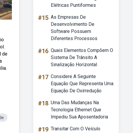
Elétricas Puntiformes
#15
As Empresas De
Desenvolvimento De
Software Possuem
Diferentes Processos
io
ol.
#16
Quais Elementos Compõem O
l de
Sistema De Trânsito A
a
Sinalização Horizontal
lia.
#17
Considere A Seguinte
Equação Que Representa Uma
Equação De Oxirredução
#18
Uma Das Mudanças Na
Tecnologia Ethernet Que
Impediu Sua Aposentadoria
de
#19
Transitar Com O Veículo