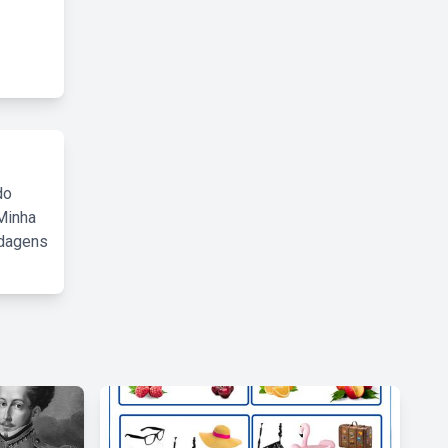
do
Minha
rdagens