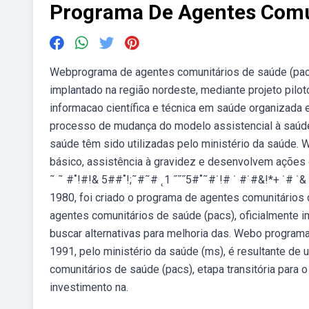
Programa De Agentes Comu
Webprograma de agentes comunitários de saúde (pacs
implantado na região nordeste, mediante projeto pilot
informacao científica e técnica em saúde organizada
processo de mudança do modelo assistencial à saúde 
saúde têm sido utilizadas pelo ministério da saúde. 
básico, assistência à gravidez e desenvolvem ações 
˜ ˜ #˚!#!& 5##˚!;˜#˜# ˛1 ˝˝˝5#˚˜#˙!# ˙ #˙#&!*+ ˙# ˙&
1980, foi criado o programa de agentes comunitários
agentes comunitários de saúde (pacs), oficialmente i
buscar alternativas para melhoria das. Webo programa
1991, pelo ministério da saúde (ms), é resultante de
comunitários de saúde (pacs), etapa transitória para 
investimento na.