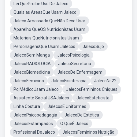
Lei QueProibe Uso De Jaleco
Quais as AréasQue Usam Jaleco
Jaleco Amassado QueNão Deve Usar
Aparelho QueOS Nutricionistas Usam
Materiais QueNutricionistas Usam
PersonagensQue Usam Jalecos
JalecoSujo
JalecoSem Manga
JalecoPsicologia
JalecoRADIOLOGIA
JalecoSecretaria
JalecoBiomedicina
JalecoDe Enfermagem
JalecoFeminino
JalecoFisioterapia
JalecoNr.22
Pq MédicoUsam Jaleco
JalecosFemininos Chiques
Assistente Social USAJaleco
JalecoEsteticista
Linha Costura
JalecosE Uniformes
JalecoPsicopedagogia
JalecoDe Estética
JalecosEstampados
O QueÉ Jaleco
Profissional DeJaleco
JalecosFemininos Nutrição