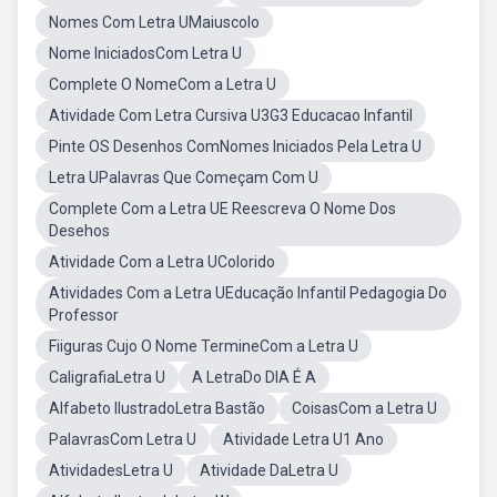
Nomes Com Letra UMaiuscolo
Nome IniciadosCom Letra U
Complete O NomeCom a Letra U
Atividade Com Letra Cursiva U3G3 Educacao Infantil
Pinte OS Desenhos ComNomes Iniciados Pela Letra U
Letra UPalavras Que Começam Com U
Complete Com a Letra UE Reescreva O Nome Dos
Desehos
Atividade Com a Letra UColorido
Atividades Com a Letra UEducação Infantil Pedagogia Do
Professor
Fiiguras Cujo O Nome TermineCom a Letra U
CaligrafiaLetra U
A LetraDo DIA É A
Alfabeto IlustradoLetra Bastão
CoisasCom a Letra U
PalavrasCom Letra U
Atividade Letra U1 Ano
AtividadesLetra U
Atividade DaLetra U