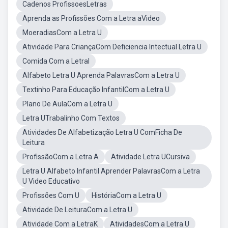
Cadenos ProfissoesLetras
Aprenda as Profissões Com a Letra aVideo
MoeradiasCom a Letra U
Atividade Para CriançaCom Deficiencia Intectual Letra U
Comida Com a LetraI
Alfabeto Letra U Aprenda PalavrasCom a Letra U
Textinho Para Educação InfantilCom a Letra U
Plano De AulaCom a Letra U
Letra UTrabalinho Com Textos
Atividades De Alfabetização Letra U ComFicha De
Leitura
ProfissãoCom a Letra A
Atividade Letra UCursiva
Letra U Alfabeto Infantil Aprender PalavrasCom a Letra
U Video Educativo
Profissões Com U
HistóriaCom a Letra U
Atividade De LeituraCom a Letra U
Atividade Com a LetraK
AtividadesCom a Letra U