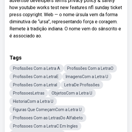
advertise developers terms privacy policy & safety
how youtube works test new features nfl sunday ticket
press copyright. Web — o nome úrsula vem da forma
diminutiva de “ursa”, representando força e coragem.
Remete à tradição indiana. O nome vem do sânscrito e
é associado ao.
Tags
Profissões Com a Letra A
Profissões Com a LetraO
Profissões Com a LetraE
ImagensCom a Letra U
Profissões Com a LetraI
LetraDe Profissões
ProfissoesLetras
ObjetosCom a Letra U
HistoriaCom a Letra U
Figuras Que ComeçamCom a Letra U
Profissoes Com as LetrasDo Alfabeto
Profissoes Com a LetraC Em Ingles