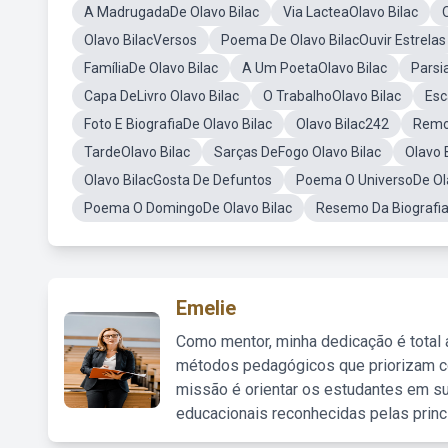
A MadrugadaDe Olavo Bilac
Via LacteaOlavo Bilac
Olavo BilacVersos
Poema De Olavo BilacOuvir Estrelas
FamíliaDe Olavo Bilac
A Um PoetaOlavo Bilac
Parsi
Capa DeLivro Olavo Bilac
O TrabalhoOlavo Bilac
Esc
Foto E BiografiaDe Olavo Bilac
Olavo Bilac242
Remo
TardeOlavo Bilac
Sarças DeFogo Olavo Bilac
Olavo 
Olavo BilacGosta De Defuntos
Poema O UniversoDe Ola
Poema O DomingoDe Olavo Bilac
Resemo Da Biografia
Emelie
Como mentor, minha dedicação é total
métodos pedagógicos que priorizam co
missão é orientar os estudantes em su
educacionais reconhecidas pelas princ