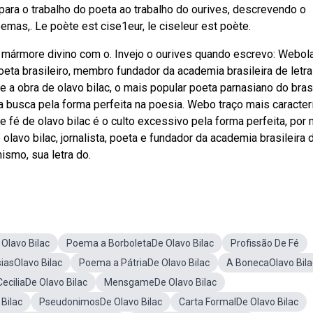
ara o trabalho do poeta ao trabalho do ourives, descrevendo o
mas,. Le poète est cise1eur, le ciseleur est poète.
no mármore divino com o. Invejo o ourives quando escrevo: Webol
oeta brasileiro, membro fundador da academia brasileira de letra
e a obra de olavo bilac, o mais popular poeta parnasiano do brasi
 busca pela forma perfeita na poesia. Webo traço mais caracter
 fé de olavo bilac é o culto excessivo pela forma perfeita, por
olavo bilac, jornalista, poeta e fundador da academia brasileira 
ismo, sua letra do.
Olavo Bilac
Poema a BorboletaDe Olavo Bilac
Profissão De Fé
iasOlavo Bilac
Poema a PátriaDe Olavo Bilac
A BonecaOlavo Bila
CeciliaDe Olavo Bilac
MensgameDe Olavo Bilac
Bilac
PseudonimosDe Olavo Bilac
Carta FormalDe Olavo Bilac