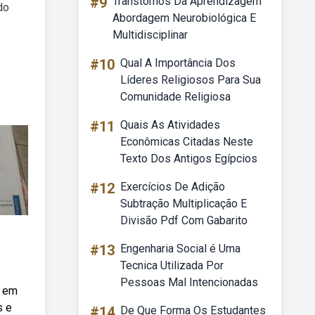
#9
Transtornos Da Aprendizagem
do
Abordagem Neurobiológica E
Multidisciplinar
#10
Qual A Importância Dos
Líderes Religiosos Para Sua
Comunidade Religiosa
#11
Quais As Atividades
Econômicas Citadas Neste
Texto Dos Antigos Egípcios
#12
Exercícios De Adição
Subtração Multiplicação E
Divisão Pdf Com Gabarito
#13
Engenharia Social é Uma
Tecnica Utilizada Por
Pessoas Mal Intencionadas
a em
s e
#14
De Que Forma Os Estudantes