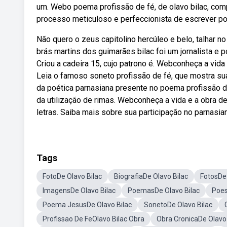
um. Webo poema profissão de fé, de olavo bilac, comp
processo meticuloso e perfeccionista de escrever poe
Não quero o zeus capitolino hercúleo e belo, talhar 
brás martins dos guimarães bilac foi um jornalista e p
Criou a cadeira 15, cujo patrono é. Webconheça a vida 
Leia o famoso soneto profissão de fé, que mostra sua
da poética parnasiana presente no poema profissão de
da utilização de rimas. Webconheça a vida e a obra de 
letras. Saiba mais sobre sua participação no parnasian
Tags
FotoDe Olavo Bilac
BiografiaDe Olavo Bilac
FotosDe 
ImagensDe Olavo Bilac
PoemasDe Olavo Bilac
Poes
Poema JesusDe Olavo Bilac
SonetoDe Olavo Bilac
Profissao De FeOlavo Bilac Obra
Obra CronicaDe Olavo 