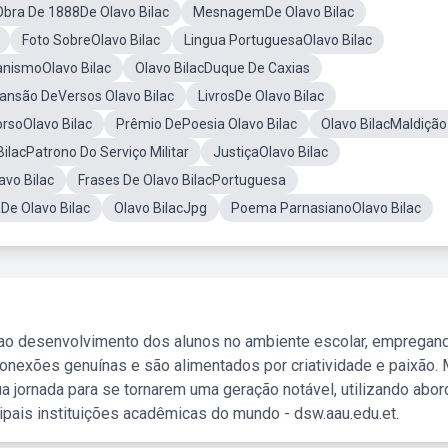
Obra De 1888De Olavo Bilac
MesnagemDe Olavo Bilac
Foto SobreOlavo Bilac
Lingua PortuguesaOlavo Bilac
anismoOlavo Bilac
Olavo BilacDuque De Caxias
ansão DeVersos Olavo Bilac
LivrosDe Olavo Bilac
rsoOlavo Bilac
Prêmio DePoesia Olavo Bilac
Olavo BilacMaldição
BilacPatrono Do Serviço Militar
JustiçaOlavo Bilac
vo Bilac
Frases De Olavo BilacPortuguesa
De Olavo Bilac
Olavo BilacJpg
Poema ParnasianoOlavo Bilac
 ao desenvolvimento dos alunos no ambiente escolar, empregan
nexões genuínas e são alimentados por criatividade e paixão. 
a jornada para se tornarem uma geração notável, utilizando abo
ipais instituições acadêmicas do mundo - dsw.aau.edu.et.