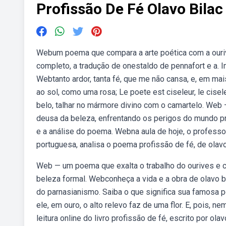
Profissão De Fé Olavo Bilac
Webum poema que compara a arte poética com a ourive
completo, a tradução de onestaldo de pennafort e a. Im
Webtanto ardor, tanta fé, que me não cansa, e, em mais
ao sol, como uma rosa; Le poete est ciseleur, le cisel
belo, talhar no mármore divino com o camartelo. Web 
deusa da beleza, enfrentando os perigos do mundo pr
e a análise do poema. Webna aula de hoje, o professor 
portuguesa, analisa o poema profissão de fé, de olavo
Web — um poema que exalta o trabalho do ourives e c
beleza formal. Webconheça a vida e a obra de olavo b
do parnasianismo. Saiba o que significa sua famosa 
ele, em ouro, o alto relevo faz de uma flor. E, pois, nem
leitura online do livro profissão de fé, escrito por ol