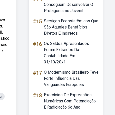
Conseguem Desenvolver O
Protagonismo Juvenil
avo
#15
Serviços Ecossistêmicos Que
s.
São Aqueles Benefícios
l.
Diretos E Indiretos
ístico
#16
Os Saldos Apresentados
 meio
Foram Extraídos Da
de
Contabilidade Em
31/10/20x1.
#17
O Modernismo Brasileiro Teve
Forte Influência Das
Vanguardas Europeias
#18
Exercícios De Expressões
c
Numéricas Com Potenciação
E Radiciação 6o Ano