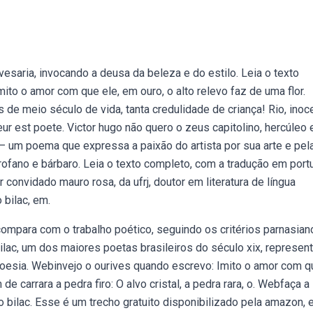
saria, invocando a deusa da beleza e do estilo. Leia o texto
ito o amor com que ele, em ouro, o alto relevo faz de uma flor.
 de meio século de vida, tanta credulidade de criança! Rio, inoc
eur est poete. Victor hugo não quero o zeus capitolino, hercúleo 
— um poema que expressa a paixão do artista por sua arte e pel
ofano e bárbaro. Leia o texto completo, com a tradução em por
convidado mauro rosa, da ufrj, doutor em literatura de língua
 bilac, em.
ompara com o trabalho poético, seguindo os critérios parnasian
ilac, um dos maiores poetas brasileiros do século xix, represen
poesia. Webinvejo o ourives quando escrevo: Imito o amor com q
 de carrara a pedra firo: O alvo cristal, a pedra rara, o. Webfaça a
avo bilac. Esse é um trecho gratuito disponibilizado pela amazon, 