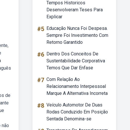
Tempos Historicos
Desenvolveram Teses Para
Explicar
#5
Educação Nunca Foi Despesa.
Sempre Foi Investimento Com
Retorno Garantido
ente,
e
#6
Dentro Dos Conceitos De
a
Sustentabilidade Corporativa
Temos Que Dar Enfase
tuguês
#7
Com Relação Ao
Relacionamento Interpessoal
Marque A Alternativa Incorreta
os de
tante
#8
Veículo Automotor De Duas
ue
Rodas Conduzido Em Posição
Sentada Denomina-se
e não