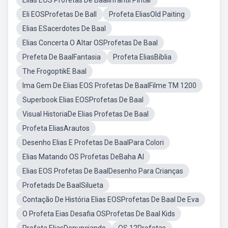
Elias EOS Profetas De BaalInfantil Pintar
Eli EOSProfetas De Ball
Profeta EliasOld Paiting
Elias ESacerdotes De Baal
Elias Concerta O Altar OSProfetas De Baal
Prefeta De BaalFantasia
Profeta EliasBíblia
The FrogoptikE Baal
Ima Gem De Elias EOS Profetas De BaalFilme TM 1200
Superbook Elias EOSProfetas De Baal
Visual HistoriaDe Elias Profetas De Baal
Profeta EliasArautos
Desenho Elias E Profetas De BaalPara Colori
Elias Matando OS Profetas DeBaha Al
Elias EOS Profetas De BaalDesenho Para Crianças
Profetads De BaalSilueta
Contação De História Elias EOSProfetas De Baal De Eva
O Profeta Eias Desafia OSProfetas De Baal Kids