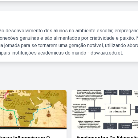
 ao desenvolvimento dos alunos no ambiente escolar, empregan
nexões genuínas e são alimentados por criatividade e paixão. 
a jornada para se tornarem uma geração notável, utilizando abo
ipais instituições acadêmicas do mundo - dsw.aau.edu.et.
tores Influenciaram O
Fundamentos Da Educaçã