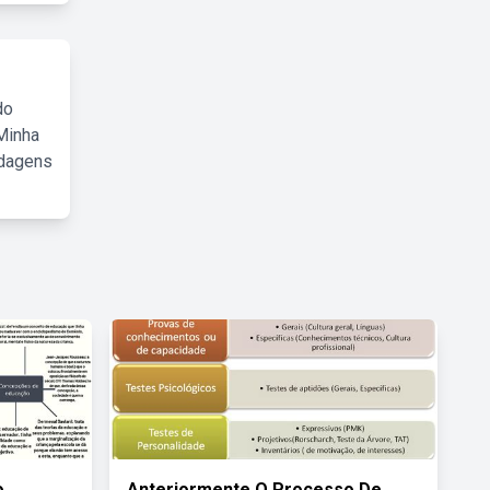
do
Minha
rdagens
o
Anteriormente O Processo De