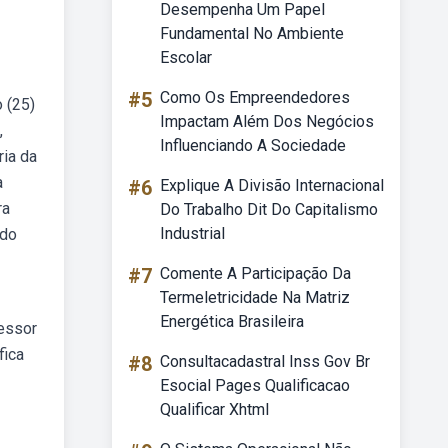
Desempenha Um Papel
Fundamental No Ambiente
Escolar
#5
Como Os Empreendedores
 (25)
Impactam Além Dos Negócios
,
Influenciando A Sociedade
ria da
à
#6
Explique A Divisão Internacional
ra
Do Trabalho Dit Do Capitalismo
Industrial
 do
#7
Comente A Participação Da
Termeletricidade Na Matriz
Energética Brasileira
essor
fica
#8
Consultacadastral Inss Gov Br
Esocial Pages Qualificacao
Qualificar Xhtml