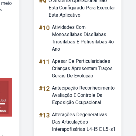
#9
O Sistema Operacional Não
r meio
Está Configurado Para Executar
º
Este Aplicativo
#10
Atividades Com
Monossílabas Dissílabas
Trissílabas E Polissílabas 4o
Ano
#11
Apesar De Particularidades
Crianças Apresentam Traços
Gerais De Evolução
#12
Antecipação Reconhecimento
Avaliação E Controle Da
Exposição Ocupacional
#13
Alterações Degenerativas
Das Articulações
Interapofisárias L4-l5 E L5-s1