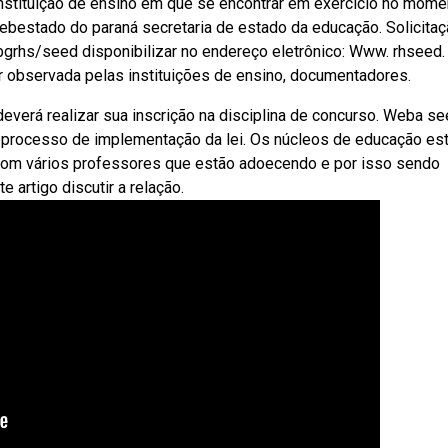
 instituição de ensino em que se encontrar em exercício no mome
Webestado do paraná secretaria de estado da educação. Solicita
grhs/seed disponibilizar no endereço eletrônico: Www. rhseed. 
er observada pelas instituições de ensino, documentadores.
everá realizar sua inscrição na disciplina de concurso. Weba se
 o processo de implementação da lei. Os núcleos de educação es
 com vários professores que estão adoecendo e por isso sendo
artigo discutir a relação.