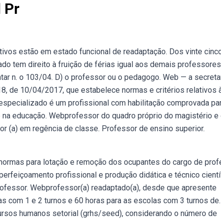
 Pr
tivos estão em estado funcional de readaptação. Dos vinte cinco
do tem direito à fruição de férias igual aos demais professores
tar n. o 103/04. D) o professor ou o pedagogo. Web — a secreta
18, de 10/04/2017, que estabelece normas e critérios relativos 
especializado é um profissional com habilitação comprovada pa
 e na educação. Webprofessor do quadro próprio do magistério e
r (a) em regência de classe. Professor de ensino superior.
normas para lotação e remoção dos ocupantes do cargo de prof
erfeiçoamento profissional e produção didática e técnico cientí
professor. Webprofessor(a) readaptado(a), desde que apresente
as com 1 e 2 turnos e 60 horas para as escolas com 3 turnos de.
cursos humanos setorial (grhs/seed), considerando o número de