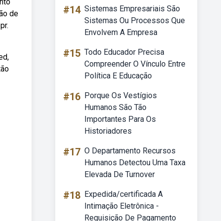
nto
#14
Sistemas Empresariais São
ção de
Sistemas Ou Processos Que
pr.
Envolvem A Empresa
#15
Todo Educador Precisa
ed,
Compreender O Vínculo Entre
tão
Política E Educação
#16
Porque Os Vestígios
Humanos São Tão
Importantes Para Os
Historiadores
#17
O Departamento Recursos
Humanos Detectou Uma Taxa
Elevada De Turnover
#18
Expedida/certificada A
Intimação Eletrônica -
Requisição De Pagamento