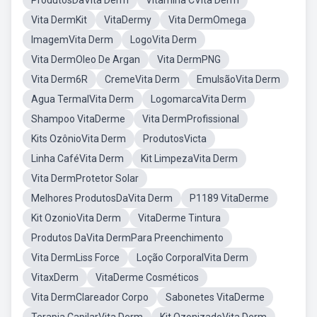
ProdutosDaVita Derm
Vitamina CVita Derm
Vita DermKit
VitaDermy
Vita DermOmega
ImagemVita Derm
LogoVita Derm
Vita DermOleo De Argan
Vita DermPNG
Vita Derm6R
CremeVita Derm
EmulsãoVita Derm
Agua TermalVita Derm
LogomarcaVita Derm
Shampoo VitaDerme
Vita DermProfissional
Kits OzônioVita Derm
ProdutosVicta
Linha CaféVita Derm
Kit LimpezaVita Derm
Vita DermProtetor Solar
Melhores ProdutosDaVita Derm
P1189 VitaDerme
Kit OzonioVita Derm
VitaDerme Tintura
Produtos DaVita DermPara Preenchimento
Vita DermLiss Force
Loção CorporalVita Derm
VitaxDerm
VitaDerme Cosméticos
Vita DermClareador Corpo
Sabonetes VitaDerme