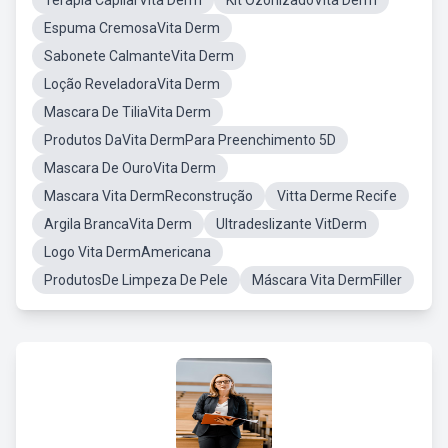
Terapia CapilarVita Derm
Kit OzonizadoVita Derm
Espuma CremosaVita Derm
Sabonete CalmanteVita Derm
Loção ReveladoraVita Derm
Mascara De TiliaVita Derm
Produtos DaVita DermPara Preenchimento 5D
Mascara De OuroVita Derm
Mascara Vita DermReconstrução
Vitta Derme Recife
Argila BrancaVita Derm
Ultradeslizante VitDerm
Logo Vita DermAmericana
ProdutosDe Limpeza De Pele
Máscara Vita DermFiller