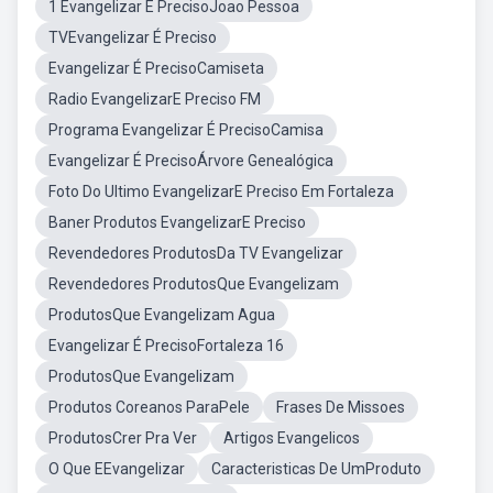
1 Evangelizar E PrecisoJoao Pessoa
TVEvangelizar É Preciso
Evangelizar É PrecisoCamiseta
Radio EvangelizarE Preciso FM
Programa Evangelizar É PrecisoCamisa
Evangelizar É PrecisoÁrvore Genealógica
Foto Do Ultimo EvangelizarE Preciso Em Fortaleza
Baner Produtos EvangelizarE Preciso
Revendedores ProdutosDa TV Evangelizar
Revendedores ProdutosQue Evangelizam
ProdutosQue Evangelizam Agua
Evangelizar É PrecisoFortaleza 16
ProdutosQue Evangelizam
Produtos Coreanos ParaPele
Frases De Missoes
ProdutosCrer Pra Ver
Artigos Evangelicos
O Que EEvangelizar
Caracteristicas De UmProduto