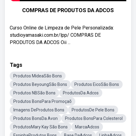
COMPRAS DE PRODUTOS DA ADCOS
Curso Online de Limpeza de Pele Personalizada:
studioyamasaki.com.br/lpp/ COMPRAS DE
PRODUTOS DA ADCOS Oii ...
Tags
Produtos MideaSão Bons
Produtos BeyoungSão Bons
Produtos EicoSão Bons
Produtos NBSão Bons
ProdutosDa Adcos
Produtos BonsPara Promoçaõ
Imagens DeProdutos Bons
ProdutosDe Pele Bons
Produtos BonsDa Avon
Produtos BonsPara Colesterol
ProdutosMary Kay São Bons
MarcaAdcos
EspinhaProdutos Bons
Base DaAdcos
LinhaAdcos