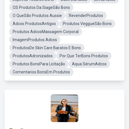
OS Produtos Da SiageSão Bons
O QueSão Produtos Aussie
RevenderProdutos
Adcos ProdutosAntigos
Produtos VeggueSão Bons
Produtos AdcosMassagem Corporal
ImagemProdutos Adcos
ProdutosDe Skin Care Baratos E Bons
ProdutosAdronizados
Por Que TerBons Produtos
Produtos BonsPara Licitação
Aqua SérumAdcos
Comentarios BonsEm Produtos