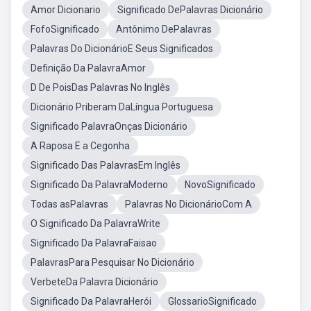
Amor Dicionario
Significado DePalavras Dicionário
FofoSignificado
Antônimo DePalavras
Palavras Do DicionárioE Seus Significados
Definição Da PalavraAmor
D De PoisDas Palavras No Inglês
Dicionário Priberam DaLíngua Portuguesa
Significado PalavraOnças Dicionário
A Raposa E a Cegonha
Significado Das PalavrasEm Inglês
Significado Da PalavraModerno
NovoSignificado
Todas asPalavras
Palavras No DicionárioCom A
O Significado Da PalavraWrite
Significado Da PalavraFaisao
PalavrasPara Pesquisar No Dicionário
VerbeteDa Palavra Dicionário
Significado Da PalavraHerói
GlossarioSignificado