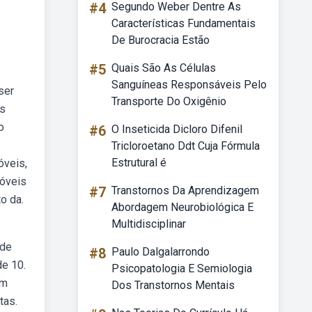
#4
Segundo Weber Dentre As
Características Fundamentais
De Burocracia Estão
#5
Quais São As Células
Sanguíneas Responsáveis Pelo
ser
Transporte Do Oxigênio
as
o
#6
O Inseticida Dicloro Difenil
Tricloroetano Ddt Cuja Fórmula
Estrutural é
óveis,
móveis
#7
Transtornos Da Aprendizagem
o da.
Abordagem Neurobiológica E
Multidisciplinar
 de
#8
Paulo Dalgalarrondo
de 10.
Psicopatologia E Semiologia
em
Dos Transtornos Mentais
tas.