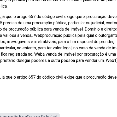
lica.
 já que o artigo 657 do código civil exige que a procuração deve
ê precisa de uma procuração pública, particular ou judicial, conf
de procuração pública para venda de imóvel. Domínio e direito
 e valiosa à venda,. Webprocuração pública pela qual o outorgant
s, irrevogáveis e irretratáveis, para o fim especial de prender,
ticular, no entanto, para ter valor legal, no caso da venda de im
ão fica registrada no. Weba venda de imóvel por procuração é uma
roprietário delegar poderes a outra pessoa para vender um. Web1
 já que o artigo 657 do código civil exige que a procuração deve
Procuração ParaCompra De Imóvel