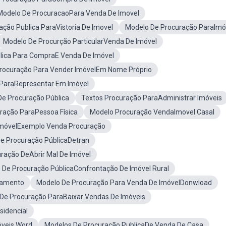
Modelo De ProcuracaoPara Venda De Imovel
ação Publica ParaVistoria De Imovel
Modelo De Procuração ParaImó
Modelo De Procurção ParticularVenda De Imóvel
lica Para CompraE Venda De Imóvel
rocuração Para Vender ImóvelEm Nome Próprio
ParaRepresentar Em Imóvel
e Procuração Pública
Textos Procuração ParaAdministrar Imóveis
ração ParaPessoa Física
Modelo Procuração VendaImovel Casal
ImóvelExemplo Venda Procuração
e Procuração PúblicaDetran
ração DeAbrir Mal De Imóvel
 De Procuração PúblicaConfrontação De Imóvel Rural
iamento
Modelo De Procuração Para Venda De ImóvelDonwload
 De Procuração ParaBaixar Vendas De Imóveis
sidencial
óveis Word
Modelos De Procuração PublicaDe Venda De Casa