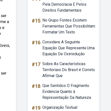
Pela Democracia E Pelos
Direitos Fundamentais
 ser
#15
No Grupo Fontes Existem
orme a
Ferramentas Que Possibilitam
s e
Formatar Um Texto
e
#16
Considere A Seguinte
óveis,
Equação Que Representa Uma
Equação De Oxirredução
)
#17
Sobre As Características
Territoriais Do Brasil é Correto
 ser
Afirmar Que
#18
Que Sentidos O Fragmento
Evidencia Quanto à
Representação Da Natureza
#19
Organização Textual