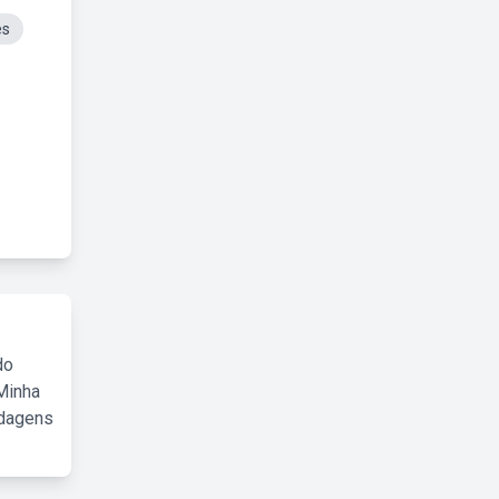
es
do
Minha
rdagens