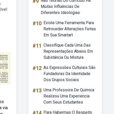
#9
Nas Teorias Do Currículo Há
,
Muitas Influências De
óvel
Diferentes Ideologias
#10
Existe Uma Ferramenta Para
Retroceder Alterações Feitas
Em Sua Smartart
#11
Classifique Cada Uma Das
Representações Abaixo Em
Substância Ou Mistura
#12
As Expressões Culturais São
Fundadoras Da Identidade
Dos Grupos Sociais
#13
Uma Professora De Quimica
Realizou Uma Experiencia
tes
Com Seus Estudantes
a via
#14
Para Habermas O Respeito
co