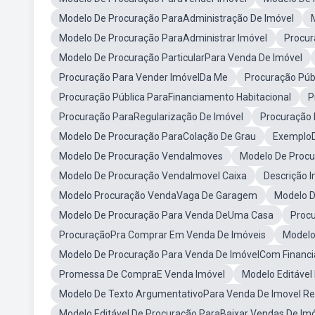
Modelo De Procuração ParaAdministração De Imóvel
Modelo De Procuração ParaAdministrar Imóvel
Procur
Modelo De Procuração ParticularPara Venda De Imóvel
Procuração Para Vender ImóvelDa Me
Procuração Púb
Procuração Pública ParaFinanciamento Habitacional
P
Procuração ParaRegularização De Imóvel
Procuração 
Modelo De Procuração ParaColação De Grau
ExemploD
Modelo De Procuração VendaImoves
Modelo De Procu
Modelo De Procuração VendaImovel Caixa
Descrição 
Modelo Procuração VendaVaga De Garagem
Modelo D
Modelo De Procuração Para Venda DeUma Casa
Procu
ProcuraçãoPra Comprar Em Venda De Imóveis
Modelo
Modelo De Procuração Para Venda De ImóvelCom Financ
Promessa De CompraE Venda Imóvel
Modelo Editável
Modelo De Texto ArgumentativoPara Venda De Imovel Re
Modelo Editável De Procuração ParaBaixar Vendas De Im