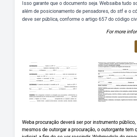
Isso garante que o documento seja. Websaiba tudo s
além de posicionamento de pensadores, do stf e o có
deve ser pública, conforme o artigo 657 do código ci
For more infor
Weba procuração deverá ser por instrumento público,
mesmos de outorgar a procuração, o outorgante tem qu
judicial, a fim de se ver rescindir. Webmodelo de pro