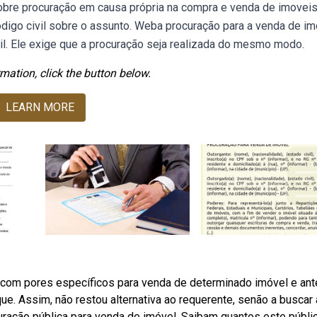
obre procuração em causa própria na compra e venda de imoveis
digo civil sobre o assunto. Weba procuração para a venda de im
vil. Ele exige que a procuração seja realizada do mesmo modo.
mation, click the button below.
LEARN MORE
 com pores específicos para venda de determinado imóvel e an
e. Assim, não restou alternativa ao requerente, senão a buscar 
curação pública para venda de imóvel. Saibam quantos este públi