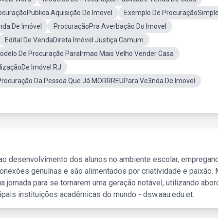
ocuraçãoPublica Aquisição De Imovel
Exemplo De ProcuraçãoSimpl
nda De Imóvel
ProcuraçãoPra Averbação Do Imovel
Edital De VendaDireta Imóvel Justiça Comum
odelo De Procuração ParaIrmao Mais Velho Vender Casa
lizaçãoDe Imóvel RJ
Procuração Da Pessoa Que Já MORRREUPara Ve3nda De Imovel
 ao desenvolvimento dos alunos no ambiente escolar, empregan
nexões genuínas e são alimentados por criatividade e paixão. 
a jornada para se tornarem uma geração notável, utilizando abo
ipais instituições acadêmicas do mundo - dsw.aau.edu.et.