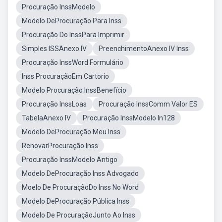
Procuração InssModelo
Modelo DeProcuração Para Inss
Procuração Do InssPara Imprimir
Simples ISSAnexo IV
PreenchimentoAnexo IV Inss
Procuração InssWord Formulário
Inss ProcuraçãoEm Cartorio
Modelo Procuração InssBenefício
Procuração InssLoas
Procuração InssComm Valor ES
TabelaAnexo IV
Procuração InssModelo In128
Modelo DeProcuração Meu Inss
RenovarProcuração Inss
Procuração InssModelo Antigo
Modelo DeProcuração Inss Advogado
Moelo De ProcuraçãoDo Inss No Word
Modelo DeProcuração Pública Inss
Modelo De ProcuraçãoJunto Ao Inss