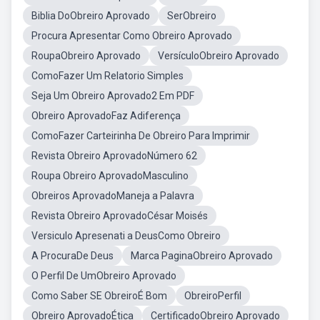
Biblia DoObreiro Aprovado
SerObreiro
Procura Apresentar Como Obreiro Aprovado
RoupaObreiro Aprovado
VersículoObreiro Aprovado
ComoFazer Um Relatorio Simples
Seja Um Obreiro Aprovado2 Em PDF
Obreiro AprovadoFaz Adiferença
ComoFazer Carteirinha De Obreiro Para Imprimir
Revista Obreiro AprovadoNúmero 62
Roupa Obreiro AprovadoMasculino
Obreiros AprovadoManeja a Palavra
Revista Obreiro AprovadoCésar Moisés
Versiculo Apresenati a DeusComo Obreiro
A ProcuraDe Deus
Marca PaginaObreiro Aprovado
O Perfil De UmObreiro Aprovado
Como Saber SE ObreiroÉ Bom
ObreiroPerfil
Obreiro AprovadoÉtica
CertificadoObreiro Aprovado