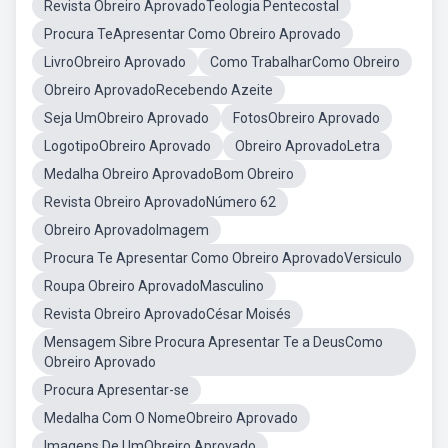
Revista Obreiro AprovadoTeologia Pentecostal
Procura TeApresentar Como Obreiro Aprovado
LivroObreiro Aprovado
Como TrabalharComo Obreiro
Obreiro AprovadoRecebendo Azeite
Seja UmObreiro Aprovado
FotosObreiro Aprovado
LogotipoObreiro Aprovado
Obreiro AprovadoLetra
Medalha Obreiro AprovadoBom Obreiro
Revista Obreiro AprovadoNúmero 62
Obreiro AprovadoImagem
Procura Te Apresentar Como Obreiro AprovadoVersiculo
Roupa Obreiro AprovadoMasculino
Revista Obreiro AprovadoCésar Moisés
Mensagem Sibre Procura Apresentar Te a DeusComo
Obreiro Aprovado
Procura Apresentar-se
Medalha Com O NomeObreiro Aprovado
Imagens De UmObreiro Aprovado