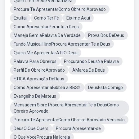
Quem Tem Sede Venhaa MIM
Procura Te ApresentarComo Obreiro Aprovado
Exultai
Como Ter Fé
Eis-me Aqui
Como ApresentarPerante a Deus
Maneja Bem aPalavra Da Verdade
Prova Dos DeDeus
Fundo Musical HinoProcura Apresentar Te a Deus
Quero Me ApresentarATI O Deus
Palavra Para Obreiros
Procurando DeusNa Palavra
Perfil De ObreiroAprovado
AMarca De Deus
ETICA Aprovação DeDeus
Como Apresentar aBibblia a BBS's
DeusEsta Comigp
Evangelho De Mateus
Mensagem Sibre Procura Apresentar Te a DeusComo
Obreiro Aprovado
Procura Te ApresentarComo Obreiro Aprovado Versiculo
DeusO Que Quers
Procura Apresentar-se
O Que VoceProcura Na Igreja