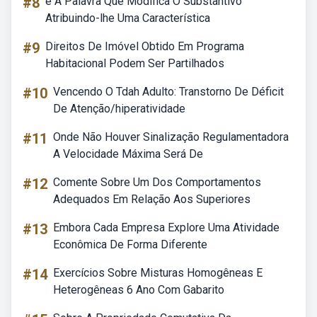
#8
é A Palavra Que Modifica O Substantivo
Atribuindo-lhe Uma Característica
#9
Direitos De Imóvel Obtido Em Programa
Habitacional Podem Ser Partilhados
#10
Vencendo O Tdah Adulto: Transtorno De Déficit
De Atenção/hiperatividade
#11
Onde Não Houver Sinalização Regulamentadora
A Velocidade Máxima Será De
#12
Comente Sobre Um Dos Comportamentos
Adequados Em Relação Aos Superiores
#13
Embora Cada Empresa Explore Uma Atividade
Econômica De Forma Diferente
#14
Exercícios Sobre Misturas Homogêneas E
Heterogêneas 6 Ano Com Gabarito