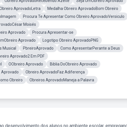
Obreiro AprovadoRecebendo Azeite
Seja UmObreiro Aprovado
Obreiro AprovadoLetra
Medalha Obreiro AprovadoBom Obreiro
doImagem
Procura Te Apresentar Como Obreiro AprovadoVersiculo
provadoCésar Moisés
eiro Aprovado
Procura Apresentar-se
UmObreiro Aprovado
Logotipo Obreiro AprovadoPNG
s Musical
PbreiroAprovado
Como ApresentarPerante a Deus
breiro Aprovado2 Em PDF
l
OObreiro Aprovado
Biblia DoObreiro Aprovado
s Aprovado
Obreiro AprovadoFaz Adiferença
Como Obreiro
Obreiros AprovadoManeja a Palavra
 ao desenvolvimento dos alunos no ambiente escolar, empregan