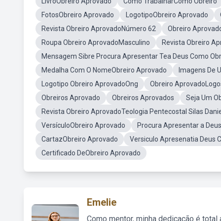
LivroObreiro Aprovado
Como TrabalharComo Obreiro
FotosObreiro Aprovado
LogotipoObreiro Aprovado
Revista Obreiro AprovadoNúmero 62
Obreiro Aprova
Roupa Obreiro AprovadoMasculino
Revista Obreiro A
Mensagem Sibre Procura Apresentar Tea Deus Como Obr
Medalha Com O NomeObreiro Aprovado
Imagens De 
Logotipo Obreiro AprovadoOng
Obreiro AprovadoLogo
Obreiros Aprovado
Obreiros Aprovados
Seja Um O
Revista Obreiro AprovadoTeologia Pentecostal Silas Danie
VersículoObreiro Aprovado
Procura Apresentar a Deu
CartazObreiro Aprovado
Versiculo Apresenatia Deus 
Certificado DeObreiro Aprovado
Emelie
Como mentor, minha dedicação é total