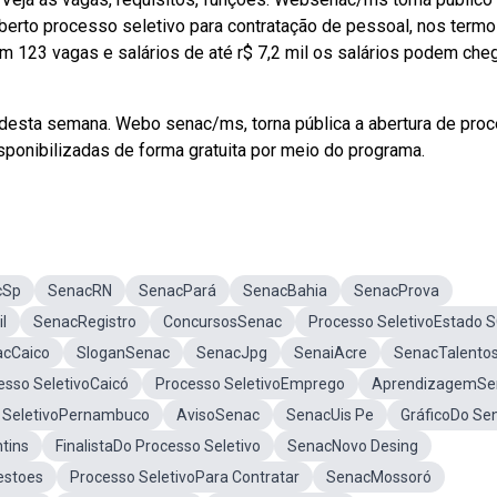
erto processo seletivo para contratação de pessoal, nos termo
 123 vagas e salários de até r$ 7,2 mil os salários podem cheg
 desta semana. Webo senac/ms, torna pública a abertura de pro
sponibilizadas de forma gratuita por meio do programa.
cSp
SenacRN
SenacPará
SenacBahia
SenacProva
l
SenacRegistro
ConcursosSenac
Processo SeletivoEstado 
cCaico
SloganSenac
SenacJpg
SenaiAcre
SenacTalento
esso SeletivoCaicó
Processo SeletivoEmprego
AprendizagemSe
 SeletivoPernambuco
AvisoSenac
SenacUis Pe
GráficoDo Se
tins
FinalistaDo Processo Seletivo
SenacNovo Desing
estoes
Processo SeletivoPara Contratar
SenacMossoró