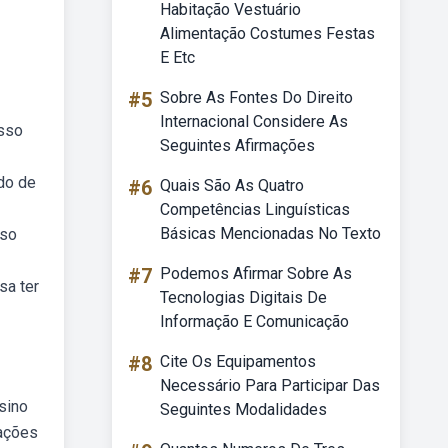
Habitação Vestuário
Alimentação Costumes Festas
E Etc
#5
Sobre As Fontes Do Direito
Internacional Considere As
osso
Seguintes Afirmações
do de
#6
Quais São As Quatro
Competências Linguísticas
Básicas Mencionadas No Texto
sso
#7
Podemos Afirmar Sobre As
sa ter
Tecnologias Digitais De
Informação E Comunicação
#8
Cite Os Equipamentos
Necessário Para Participar Das
sino
Seguintes Modalidades
mações