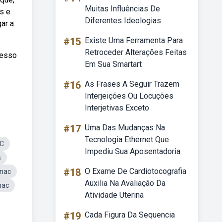
Muitas Influências De
s e.
Diferentes Ideologias
ar a
#15
Existe Uma Ferramenta Para
Retroceder Alterações Feitas
cesso
Em Sua Smartart
#16
As Frases A Seguir Trazem
Interjeições Ou Locuções
Interjetivas Exceto
#17
Uma Das Mudanças Na
Tecnologia Ethernet Que
SC
Impediu Sua Aposentadoria
s
#18
O Exame De Cardiotocografia
nac
Auxilia Na Avaliação Da
nac
Atividade Uterina
#19
Cada Figura Da Sequencia