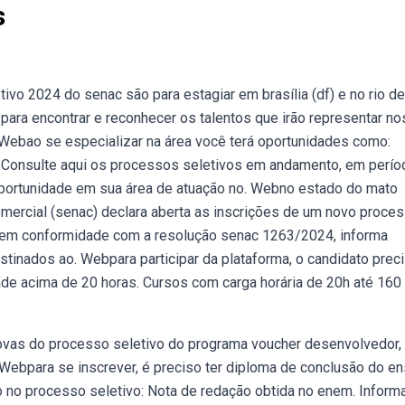
s
o 2024 do senac são para estagiar em brasília (df) e no rio de
al para encontrar e reconhecer os talentos que irão representar n
. Webao se especializar na área você terá oportunidades como:
; Consulte aqui os processos seletivos em andamento, em perío
oportunidade em sua área de atuação no. Webno estado do mato
omercial (senac) declara aberta as inscrições de um novo proce
l, em conformidade com a resolução senac 1263/2024, informa
tinados ao. Webpara participar da plataforma, o candidato preci
e acima de 20 horas. Cursos com carga horária de 20h até 160
ovas do processo seletivo do programa voucher desenvolvedor,
Webpara se inscrever, é preciso ter diploma de conclusão do en
 no processo seletivo: Nota de redação obtida no enem. Infor