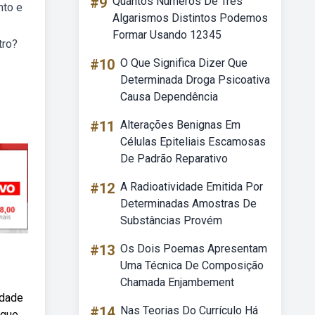
#9
Quantos Numeros De Tres
nto e
Algarismos Distintos Podemos
Formar Usando 12345
tro?
#10
O Que Significa Dizer Que
Determinada Droga Psicoativa
Causa Dependência
#11
Alterações Benignas Em
Células Epiteliais Escamosas
De Padrão Reparativo
#12
A Radioatividade Emitida Por
Determinadas Amostras De
Substâncias Provém
#13
Os Dois Poemas Apresentam
Uma Técnica De Composição
Chamada Enjambement
idade
#14
Nas Teorias Do Currículo Há
 que,