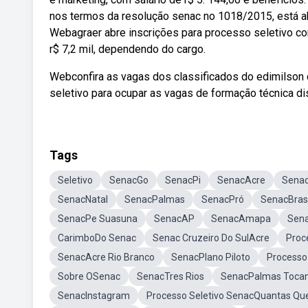
nos termos da resolução senac no 1018/2015, está ab
Webagraer abre inscrições para processo seletivo com
r$ 7,2 mil, dependendo do cargo.
Webconfira as vagas dos classificados do edimilson
seletivo para ocupar as vagas de formação técnica di
Tags
Seletivo
SenacGo
SenacPi
SenacAcre
Sena
SenacNatal
SenacPalmas
SenacPró
SenacBrasi
SenacPe Suasuna
SenacAP
SenacAmapa
Sena
CarimboDo Senac
Senac Cruzeiro Do SulAcre
Proc
SenacAcre Rio Branco
SenacPlano Piloto
Processo
Sobre OSenac
SenacTres Rios
SenacPalmas Tocan
SenacInstagram
Processo Seletivo SenacQuantas Qu