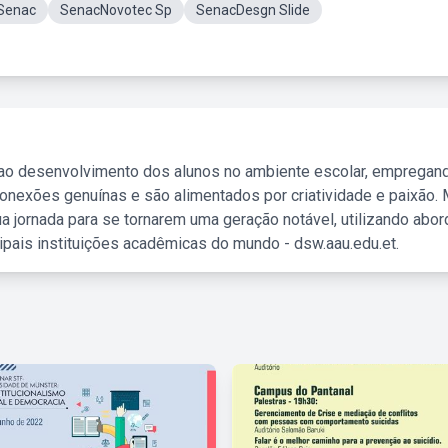
Senac
SenacNovotec Sp
SenacDesgn Slide
 ao desenvolvimento dos alunos no ambiente escolar, empregan
nexões genuínas e são alimentados por criatividade e paixão. 
a jornada para se tornarem uma geração notável, utilizando abo
ipais instituições acadêmicas do mundo - dsw.aau.edu.et.