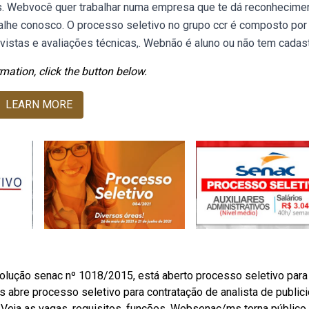
s. Webvocê quer trabalhar numa empresa que te dá reconhecime
alhe conosco. O processo seletivo no grupo ccr é composto por
revistas e avaliações técnicas,. Webnão é aluno ou não tem cadas
mation, click the button below.
LEARN MORE
olução senac nº 1018/2015, está aberto processo seletivo para
 abre processo seletivo para contratação de analista de public
. Veja as vagas, requisitos, funções. Websenac/ms torna público