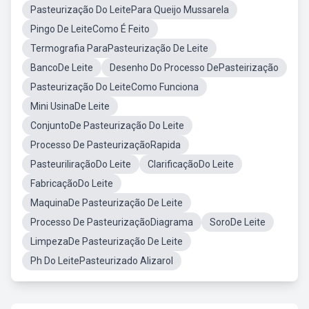
Pasteurização Do LeitePara Queijo Mussarela
Pingo De LeiteComo É Feito
Termografia ParaPasteurização De Leite
BancoDe Leite
Desenho Do Processo DePasteirização
Pasteurização Do LeiteComo Funciona
Mini UsinaDe Leite
ConjuntoDe Pasteurização Do Leite
Processo De PasteurizaçãoRapida
PasteuriliraçãoDo Leite
ClarificaçãoDo Leite
FabricaçãoDo Leite
MaquinaDe Pasteurização De Leite
Processo De PasteurizaçãoDiagrama
SoroDe Leite
LimpezaDe Pasteurização De Leite
Ph Do LeitePasteurizado Alizarol