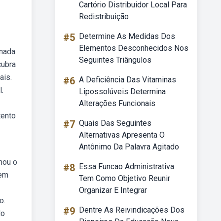
Cartório Distribuidor Local Para
Redistribuição
#5
Determine As Medidas Dos
Elementos Desconhecidos Nos
anada
Seguintes Triângulos
cubra
ais.
#6
A Deficiência Das Vitaminas
.
Lipossolúveis Determina
Alterações Funcionais
tento
#7
Quais Das Seguintes
Alternativas Apresenta O
Antônimo Da Palavra Agitado
nou o
#8
Essa Funcao Administrativa
“em
Tem Como Objetivo Reunir
Organizar E Integrar
o.
#9
Dentre As Reivindicações Dos
do