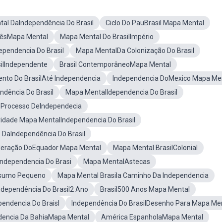
al DaIndependência Do Brasil
Ciclo Do PauBrasil Mapa Mental
ndêsMapa Mental
Mapa Mental Do BrasilImpério
ependencia Do Brasil
Mapa MentalDa Colonização Do Brasil
ilIndependente
Brasil ContemporâneoMapa Mental
nto Do BrasilAté Independencia
Independencia DoMexico Mapa Me
ndência Do Brasil
Mapa MentalIdependencia Do Brasil
O Processo DeIndependecia
vidade Mapa MentalIndependencia Do Brasil
 DaIndependência Do Brasil
eração DoEquador Mapa Mental
Mapa Mental BrasilColonial
ndependencia Do Brasi
Mapa MentalAstecas
esumo Pequeno
Mapa Mental Brasila Caminho Da Independencia
ndependência Do Brasil2 Ano
Brasil500 Anos Mapa Mental
endencia Do Braisl
Independência Do BrasilDesenho Para Mapa Me
dencia Da BahiaMapa Mental
América EspanholaMapa Mental