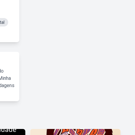
tal
do
Minha
rdagens