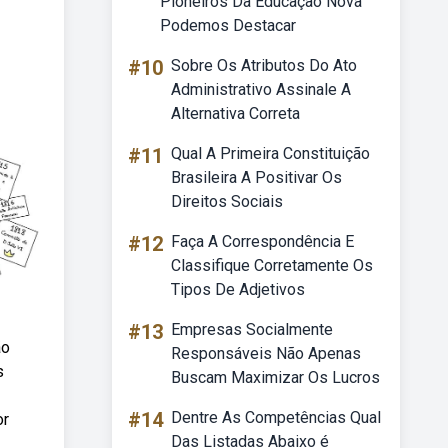
Pioneiros Da Educação Nova
Podemos Destacar
#10
Sobre Os Atributos Do Ato
Administrativo Assinale A
Alternativa Correta
#11
Qual A Primeira Constituição
Brasileira A Positivar Os
Direitos Sociais
#12
Faça A Correspondência E
Classifique Corretamente Os
Tipos De Adjetivos
#13
Empresas Socialmente
ão
Responsáveis Não Apenas
s
Buscam Maximizar Os Lucros
#14
Dentre As Competências Qual
or
Das Listadas Abaixo é