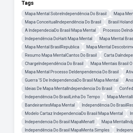
Tags
Mapa Mental SobreIndependência Do Brasil
Mapa Ment
Mapa ConceitualIndependência Do Brasil
Brasil Hola
A IndependeciaDo Brasil Mapa Mental
Processo DeInd
Independência DoHaiti Mapa Mental
Mapa Mental Bras
Mapa Mental BrasilRepublica
Mapa Mental Descobrime
Resumo Mapa MentalCantos Do Brasil
Carta DaIndepe
ChargeIndependência Do Brasil
Mapa Mentais Brasil 
Mapa Mental Processo DeIdenpendencia Do Brasil
Ati
Guerra 'S De IndependenciaDo Brasil Mapa Mental
Ano
Ideias De Mapa MentalIndependencia Do Brasil
Confed
Independência Do BrasilLinha Do Tempo
Mapa MentalI
BandeirantesMapa Mental
Independência Do BrasilR
Modelo Cartaz IndependenciaDo Brasil Mapa Mental
I
Independencia Do Brasil MapaMenatl
Mapa MentalIndp
Independência Do Brasil MapaMenta Simples
Indepen