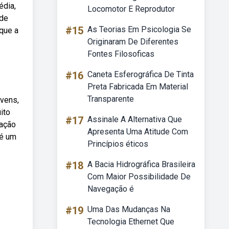
édia,
Locomotor E Reprodutor
 de
#15
As Teorias Em Psicologia Se
que a
Originaram De Diferentes
Fontes Filosoficas
#16
Caneta Esferográfica De Tinta
Preta Fabricada Em Material
Transparente
vens,
ito
#17
Assinale A Alternativa Que
ração
Apresenta Uma Atitude Com
 é um
Princípios éticos
#18
A Bacia Hidrográfica Brasileira
Com Maior Possibilidade De
Navegação é
#19
Uma Das Mudanças Na
Tecnologia Ethernet Que