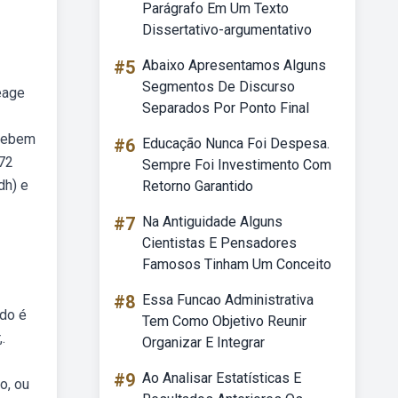
Parágrafo Em Um Texto
Dissertativo-argumentativo
#5
Abaixo Apresentamos Alguns
Segmentos De Discurso
reage
Separados Por Ponto Final
 Webem
#6
Educação Nunca Foi Despesa.
 72
Sempre Foi Investimento Com
dh) e
Retorno Garantido
#7
Na Antiguidade Alguns
Cientistas E Pensadores
Famosos Tinham Um Conceito
#8
Essa Funcao Administrativa
ido é
Tem Como Objetivo Reunir
.
Organizar E Integrar
#9
Ao Analisar Estatísticas E
o, ou