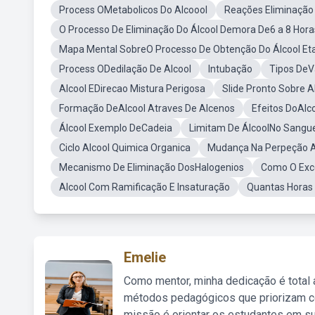
Process OMetabolicos Do Alcoool
Reações Eliminação 
O Processo De Eliminação Do Álcool Demora De6 a 8 Hora
Mapa Mental SobreO Processo De Obtenção Do Álcool Et
Process ODedilação De Alcool
Intubação
Tipos DeV
Alcool EDirecao Mistura Perigosa
Slide Pronto Sobre A
Formação DeAlcool Atraves De Alcenos
Efeitos DoAlc
Álcool Exemplo DeCadeia
Limitam De ÁlcoolNo Sangue
Ciclo Alcool Quimica Organica
Mudança Na Perpeção A
Mecanismo De Eliminação DosHalogenios
Como O Exce
Alcool Com Ramificação E Insaturação
Quantas Horas
Emelie
Como mentor, minha dedicação é total
métodos pedagógicos que priorizam co
missão é orientar os estudantes em su