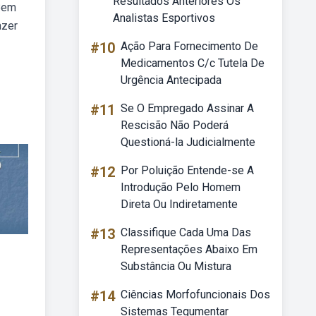
Resultados Anteriores Os
 Bem
Analistas Esportivos
azer
#10
Ação Para Fornecimento De
Medicamentos C/c Tutela De
Urgência Antecipada
#11
Se O Empregado Assinar A
Rescisão Não Poderá
Questioná-la Judicialmente
#12
Por Poluição Entende-se A
Introdução Pelo Homem
Direta Ou Indiretamente
#13
Classifique Cada Uma Das
Representações Abaixo Em
Substância Ou Mistura
#14
Ciências Morfofuncionais Dos
Sistemas Tegumentar