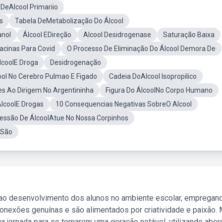
DeAlcool Primariio
s
Tabela DeMetabolização Do Álcool
anol
Álcool EDireção
Alcool Desidrogenase
Saturação Baixa
acinas Para Covid
O Processo De Eliminação Do Álcool Demora De
lcoolE Droga
Desidrogenação
ool No Cerebro Pulmao E Figado
Cadeia DoAlcool Isopropilico
s Ao Dirigem No Argentininha
Figura Do ÁlcoolNo Corpo Humano
lcoolE Drogas
10 Consequencias Negativas SobreO Alcool
ssão De ÁlcoolAtue No Nossa Corpinhos
 São
 ao desenvolvimento dos alunos no ambiente escolar, empregan
nexões genuínas e são alimentados por criatividade e paixão. 
a jornada para se tornarem uma geração notável, utilizando abo