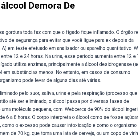
 álcool Demora De
essa gordura toda faz com que o fígado fique inflamado. O órgão 
tivo de segurança para evitar que você ligue para ex depois da
 A) em teste efetuado em analisador ou aparelho quantitativo.
 entre 12 e 24 horas. Na urina, esse período aumenta entre 12 e
fígado utiliza enzimas, principalmente a álcool desidrogenase (a
cool em substâncias menos. No entanto, em casos de consumo
rganismo pode levar de alguns dias até várias.
minado pelo suor, saliva, urina e pela respiração (processo que
tão até ser eliminado, o álcool passa por diversas fases de
é uma molécula pequena, com. Webcerca de 90% do álcool inger
e 6 a 8 horas. O corpo interpreta o álcool como se fosse açúcar,
l, como o excesso pode causar intoxicação e como o organismo
mem de 70 kg, que toma uma lata de cerveja, ou um copo de vinh