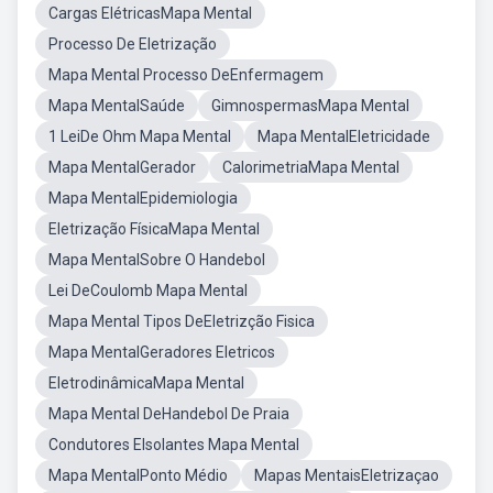
Cargas ElétricasMapa Mental
Processo De Eletrização
Mapa Mental Processo DeEnfermagem
Mapa MentalSaúde
GimnospermasMapa Mental
1 LeiDe Ohm Mapa Mental
Mapa MentalEletricidade
Mapa MentalGerador
CalorimetriaMapa Mental
Mapa MentalEpidemiologia
Eletrização FísicaMapa Mental
Mapa MentalSobre O Handebol
Lei DeCoulomb Mapa Mental
Mapa Mental Tipos DeEletrizção Fisica
Mapa MentalGeradores Eletricos
EletrodinâmicaMapa Mental
Mapa Mental DeHandebol De Praia
Condutores EIsolantes Mapa Mental
Mapa MentalPonto Médio
Mapas MentaisEletrizaçao