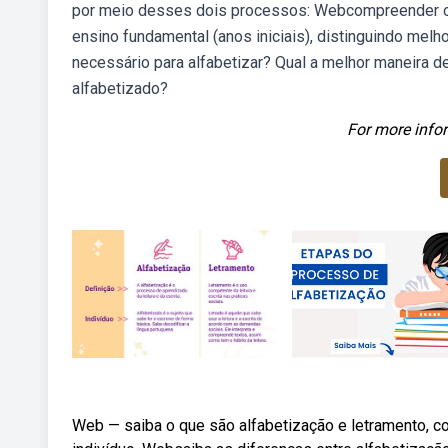
por meio desses dois processos: Webcompreender o p
ensino fundamental (anos iniciais), distinguindo mel
necessário para alfabetizar? Qual a melhor maneira de 
alfabetizado?
For more infor
Web — saiba o que são alfabetização e letramento, c