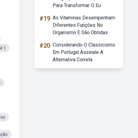
Para Transformar O Eu
#19
As Vitaminas Desempenham
Diferentes Funções No
Organismo E São Obtidas
#20
Considerando O Classicismo
é 1
Em Portugal Assinale A
Alternativa Correta
o
tos
ação