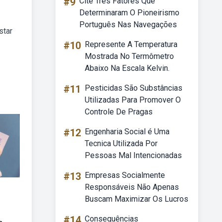
#9
Cite Três Fatores Que
Determinaram O Pioneirismo
Português Nas Navegações
star
#10
Represente A Temperatura
Mostrada No Termômetro
Abaixo Na Escala Kelvin.
#11
Pesticidas São Substâncias
Utilizadas Para Promover O
Controle De Pragas
#12
Engenharia Social é Uma
Tecnica Utilizada Por
Pessoas Mal Intencionadas
#13
Empresas Socialmente
Responsáveis Não Apenas
Buscam Maximizar Os Lucros
#14
Consequências