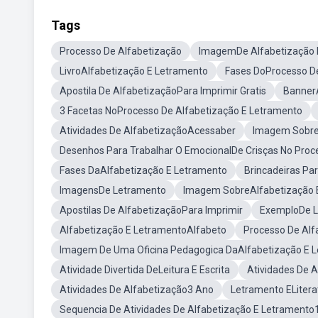
Tags
Processo De Alfabetização
ImagemDe Alfabetização 
LivroAlfabetização E Letramento
Fases DoProcesso D
Apostila De AlfabetizaçãoPara Imprimir Gratis
Banner
3 Facetas NoProcesso De Alfabetização E Letramento
Atividades De AlfabetizaçãoAcessaber
Imagem Sobre
Desenhos Para Trabalhar O EmocionalDe Crisças No Proc
Fases DaAlfabetização E Letramento
Brincadeiras Pa
ImagensDe Letramento
Imagem SobreAlfabetização 
Apostilas De AlfabetizaçãoPara Imprimir
ExemploDe 
Alfabetização E LetramentoAlfabeto
Processo De Al
Imagem De Uma Oficina Pedagogica DaAlfabetização E 
Atividade Divertida DeLeitura E Escrita
Atividades De A
Atividades De Alfabetização3 Ano
Letramento ELitera
Sequencia De Atividades De Alfabetização E Letramento