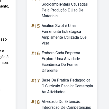
a
Socioambientais Causadas
mento,
Pela Produção E Uso De
Materiais
#15
Análise Swot é Uma
Ferramenta Estrategica
Amplamente Utilizada Que
esso
Visa
e a
#16
Embora Cada Empresa
ção à
Explore Uma Atividade
 sea,.
Econômica De Forma
Diferente
#17
Base Da Pratica Pedagogica
O Curriculo Escolar Contempla
s
As Atividades
#18
Atividade De Extensão:
Integração De Competências