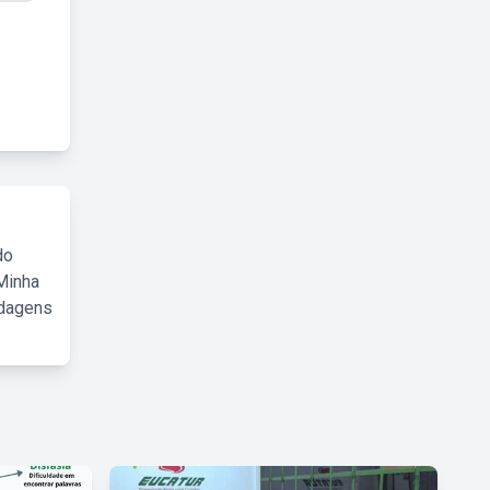
do
Minha
rdagens