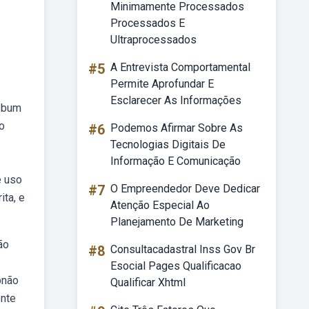
Minimamente Processados
Processados E
Ultraprocessados
#5
A Entrevista Comportamental
Permite Aprofundar E
Esclarecer As Informações
Webum
o
#6
Podemos Afirmar Sobre As
Tecnologias Digitais De
Informação E Comunicação
e uso
#7
O Empreendedor Deve Dedicar
ita, e
Atenção Especial Ao
Planejamento De Marketing
ão
#8
Consultacadastral Inss Gov Br
Esocial Pages Qualificacao
bnão
Qualificar Xhtml
ente