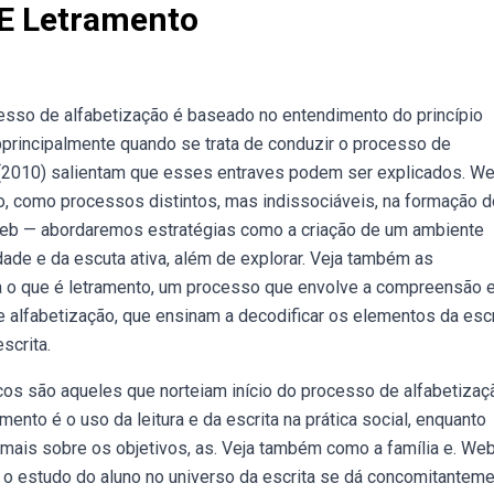
 E Letramento
esso de alfabetização é baseado no entendimento do princípio
principalmente quando se trata de conduzir o processo de
l (2010) salientam que esses entraves podem ser explicados. 
nto, como processos distintos, mas indissociáveis, na formação d
. Web — abordaremos estratégias como a criação de um ambiente
lidade e da escuta ativa, além de explorar. Veja também as
ba o que é letramento, um processo que envolve a compreensão 
 alfabetização, que ensinam a decodificar os elementos da escr
scrita.
cos são aqueles que norteiam início do processo de alfabetizaç
ento é o uso da leitura e da escrita na prática social, enquanto
a mais sobre os objetivos, as. Veja também como a família e. We
 o estudo do aluno no universo da escrita se dá concomitantem