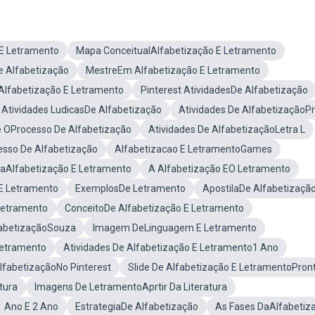
E Letramento
Mapa ConceitualAlfabetização E Letramento
e Alfabetização
MestreEm Alfabetização E Letramento
Alfabetização E Letramento
Pinterest AtividadesDe Alfabetização
Atividades LudicasDe Alfabetização
Atividades De AlfabetizaçãoPr
 OProcesso De Alfabetização
Atividades De AlfabetizaçãoLetra L
esso De Alfabetização
Alfabetizacao E LetramentoGames
raAlfabetização E Letramento
A Alfabetização EO Letramento
E Letramento
ExemplosDe Letramento
ApostilaDe Alfabetizaçã
Letramento
ConceitoDe Alfabetização E Letramento
fabetizaçãoSouza
Imagem DeLinguagem E Letramento
Letramento
Atividades De Alfabetização E Letramento1 Ano
lfabetizaçãoNo Pinterest
Slide De Alfabetização E LetramentoPron
tura
Imagens De LetramentoAprtir Da Literatura
1 Ano E 2 Ano
EstrategiaDe Alfabetização
As Fases DaAlfabetiz