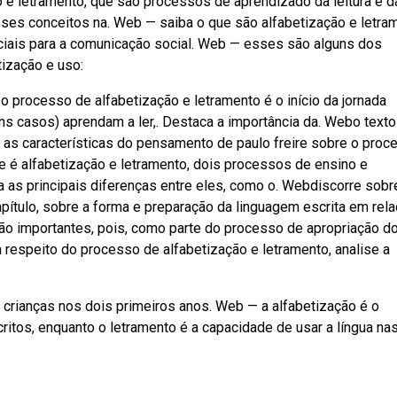
o e letramento, que são processos de aprendizado da leitura e d
esses conceitos na. Web — saiba o que são alfabetização e letra
iais para a comunicação social. Web — esses são alguns dos
tização e uso:
o processo de alfabetização e letramento é o início da jornada
uns casos) aprendam a ler,. Destaca a importância da. Webo texto
e as características do pensamento de paulo freire sobre o proc
 é alfabetização e letramento, dois processos de ensino e
a as principais diferenças entre eles, como o. Webdiscorre sobr
apítulo, sobre a forma e preparação da linguagem escrita em rela
 são importantes, pois, como parte do processo de apropriação do
a respeito do processo de alfabetização e letramento, analise a
s crianças nos dois primeiros anos. Web — a alfabetização é o
itos, enquanto o letramento é a capacidade de usar a língua na