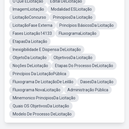
O Que ÉLicitação
Edital DeLicitação
ImagemLicitação
Modalidad ESLicitação
LicitaçãoConcurso
PrincipiosDa Licitação
LicitaçãoFase Externa
Princípios BásicosDa Licitação
Fases Licitação14133
FluxogramaLicitação
EtapasDa Licitação
Inexigibilidade E Dispensa DeLicitação
ObjetoDa Licitação
ObjetivosDa Licitação
Noções DeLicitação
Etapas Do Processo DeLicitação
Princípios Da LicitaçãoPública
Fluxograma De LicitaçãoDe Leilão
DasesDa Licitação
Fluxograma NovaLicitação
Administração Pública
Minemonico PrincipiosDa Licitação
Quais OS ObjetivosDa Licitação
Modelo De Processo DeLicitação