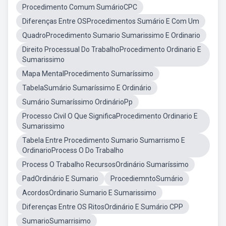
Procedimento Comum SumárioCPC
Diferenças Entre OSProcedimentos Sumário E Com Um
QuadroProcedimento Sumario Sumarissimo E Ordinario
Direito Processual Do TrabalhoProcedimento Ordinario E
Sumarissimo
Mapa MentalProcedimento Sumaríssimo
TabelaSumário Sumaríssimo E Ordinário
Sumário Sumaríssimo OrdinárioPp
Processo Civil O Que SignificaProcedimento Ordinario E
Sumarissimo
Tabela Entre Procedimento Sumario Sumarrismo E
OrdinarioProcess O Do Trabalho
Process O Trabalho RecursosOrdinário Sumaríssimo
PadOrdinário E Sumario
ProcediemntoSumário
AcordosOrdinario Sumario E Sumarissimo
Diferenças Entre OS RitosOrdinário E Sumário CPP
SumarioSumarrisimo