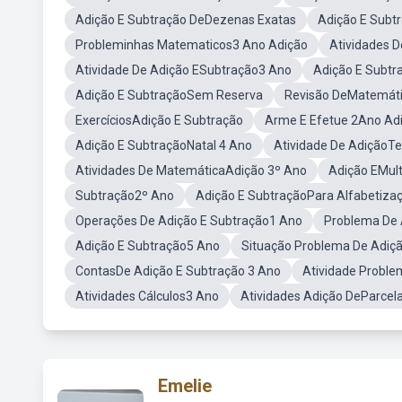
Adição E Subtração DeDezenas Exatas
Adição E Subt
Probleminhas Matematicos3 Ano Adição
Atividades 
Atividade De Adição ESubtração3 Ano
Adição E Subtr
Adição E SubtraçãoSem Reserva
Revisão DeMatemáti
ExercíciosAdição E Subtração
Arme E Efetue 2Ano Ad
Adição E SubtraçãoNatal 4 Ano
Atividade De AdiçãoTe
Atividades De MatemáticaAdição 3º Ano
Adição EMult
Subtração2º Ano
Adição E SubtraçãoPara Alfabetiza
Operações De Adição E Subtração1 Ano
Problema De 
Adição E Subtração5 Ano
Situação Problema De Adiç
ContasDe Adição E Subtração 3 Ano
Atividade Proble
Atividades Cálculos3 Ano
Atividades Adição DeParcela
Emelie