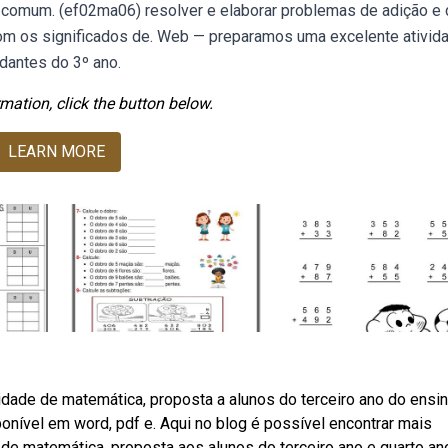
comum. (ef02ma06) resolver e elaborar problemas de adição e
com os significados de. Web — preparamos uma excelente ativid
dantes do 3º ano.
mation, click the button below.
LEARN MORE
idade de matemática, proposta a alunos do terceiro ano do ensi
nível em word, pdf e. Aqui no blog é possível encontrar mais
de matemática, proposta aos alunos do terceiro ano e quarto an