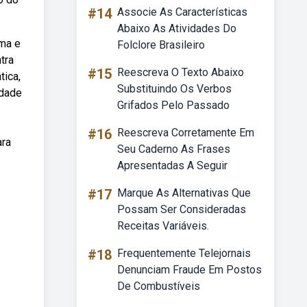
#14
Associe As Características
Abaixo As Atividades Do
ma e
Folclore Brasileiro
tra
#15
Reescreva O Texto Abaixo
tica,
Substituindo Os Verbos
idade
Grifados Pelo Passado
#16
Reescreva Corretamente Em
ara
Seu Caderno As Frases
Apresentadas A Seguir
#17
Marque As Alternativas Que
Possam Ser Consideradas
Receitas Variáveis.
#18
Frequentemente Telejornais
Denunciam Fraude Em Postos
De Combustíveis