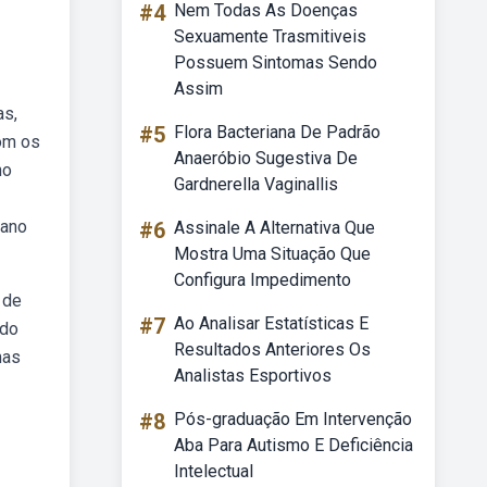
#4
Nem Todas As Doenças
Sexuamente Trasmitiveis
Possuem Sintomas Sendo
Assim
as,
#5
Flora Bacteriana De Padrão
com os
Anaeróbio Sugestiva De
no
Gardnerella Vaginallis
 ano
#6
Assinale A Alternativa Que
Mostra Uma Situação Que
Configura Impedimento
 de
#7
Ao Analisar Estatísticas E
 do
Resultados Anteriores Os
mas
Analistas Esportivos
#8
Pós-graduação Em Intervenção
Aba Para Autismo E Deficiência
Intelectual