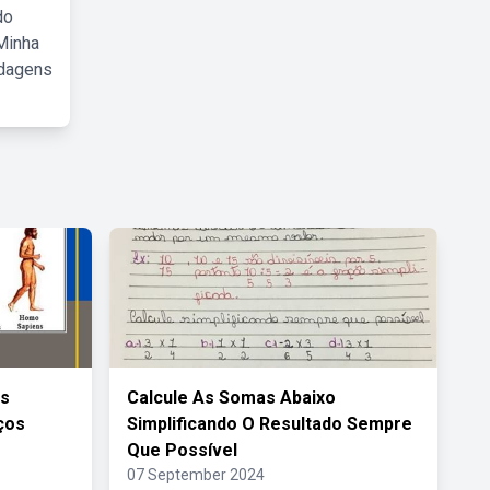
do
Minha
rdagens
es
Calcule As Somas Abaixo
ços
Simplificando O Resultado Sempre
Que Possível
07 September 2024