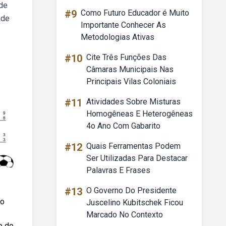
 de
#9
Como Futuro Educador é Muito
ade
Importante Conhecer As
Metodologias Ativas
#10
Cite Três Funções Das
Câmaras Municipais Nas
Principais Vilas Coloniais
#11
Atividades Sobre Misturas
Homogêneas E Heterogêneas
4o Ano Com Gabarito
#12
Quais Ferramentas Podem
Ser Utilizadas Para Destacar
Palavras E Frases
#13
O Governo Do Presidente
no
Juscelino Kubitschek Ficou
Marcado No Contexto
o do