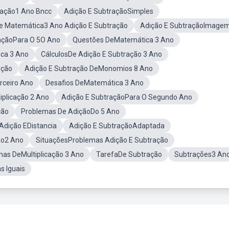
ração1 Ano Bncc
Adição E SubtraçãoSimples
De Matemática3 Ano Adição E Subtração
Adição E SubtraçãoImage
açãoPara O 5O Ano
Questões DeMatemática 3 Ano
ca 3 Ano
CálculosDe Adição E Subtração 3 Ano
ição
Adição E Subtração DeMonomios 8 Ano
rceiro Ano
Desafios DeMatemática 3 Ano
iplicação 2 Ano
Adição E SubtraçãoPara O Segundo Ano
ção
Problemas De AdiçãoDo 5 Ano
Adição EDistancia
Adição E SubtraçãoAdaptada
ão2 Ano
SituaçõesProblemas Adição E Subtração
mas DeMultiplicação 3 Ano
TarefaDe Subtração
Subtrações3 An
s Iguais