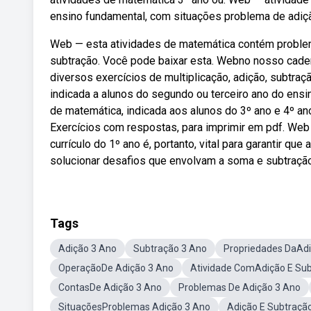
ensino fundamental, com situações problema de adiçã
Web — esta atividades de matemática contém proble
subtração. Você pode baixar esta. Webno nosso cade
diversos exercícios de multiplicação, adição, subtraç
indicada a alunos do segundo ou terceiro ano do ens
de matemática, indicada aos alunos do 3º ano e 4º a
Exercícios com respostas, para imprimir em pdf. Web 
currículo do 1º ano é, portanto, vital para garantir q
solucionar desafios que envolvam a soma e subtração 
Tags
Adição 3 Ano
Subtração 3 Ano
Propriedades DaAdi
OperaçãoDe Adição 3 Ano
Atividade ComAdição E Sub
ContasDe Adição 3 Ano
Problemas De Adição 3 Ano
SituaçõesProblemas Adição 3 Ano
Adição E Subtraçã