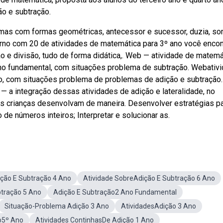
o e subtração.
mas com formas geométricas, antecessor e sucessor, duzia, so
rno com 20 de atividades de matemática para 3º ano você encon
ão e divisão, tudo de forma didática,. Web — atividade de matemá
ino fundamental, com situações problema de subtração. Webativ
no, com situações problema de problemas de adição e subtração.
— a integração dessas atividades de adição e lateralidade, no
ue as crianças desenvolvam de maneira. Desenvolver estratégias p
de números inteiros; Interpretar e solucionar as.
ção E Subtração 4 Ano
Atividade SobreAdição E Subtração 6 Ano
tração 5 Ano
Adição E Subtração2 Ano Fundamental
Situação-Problema Adição 3 Ano
AtividadesAdição 3 Ano
o5º Ano
Atividades ContinhasDe Adição 1 Ano