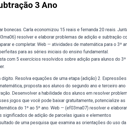
ubtração 3 Ano
rar bonecas. Carla economizou 15 reais e fernanda 20 reais. Junt
03ma06) resolver e elaborar problemas de adição e subtração 
 comparar e completar. Web — atividades de matemática para o 3º a
rfeitas para as séries iniciais do ensino fundamental.
ista com 5 exercícios resolvidos sobre adição para alunos do 3º
er.
m dígito. Resolva equações de uma etapa (adição) 2. Expressões
 matemática, proposta aos alunos do segundo ano e terceiro ano
ração. Desenvolver a habilidade dos alunos em resolver proble
sses jogos que você pode baixar gratuitamente, potencialize as
emática do 1º ao 5º ano. Web — (ef03ma07) resolver e elaborar
os significados de adição de parcelas iguais e elementos
sultado de uma pesquisa que examina as orientações do uso da