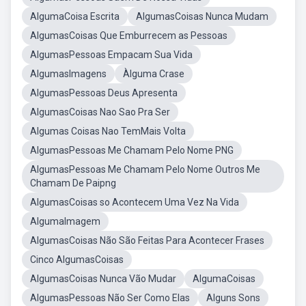
AlgumaCoisa Escrita
AlgumasCoisas Nunca Mudam
AlgumasCoisas Que Emburrecem as Pessoas
AlgumasPessoas Empacam Sua Vida
AlgumasImagens
Àlguma Crase
AlgumasPessoas Deus Apresenta
AlgumasCoisas Nao Sao Pra Ser
Algumas Coisas Nao TemMais Volta
AlgumasPessoas Me Chamam Pelo Nome PNG
AlgumasPessoas Me Chamam Pelo Nome Outros Me
Chamam De Paipng
AlgumasCoisas so Acontecem Uma Vez Na Vida
AlgumaImagem
AlgumasCoisas Não São Feitas Para Acontecer Frases
Cinco AlgumasCoisas
AlgumasCoisas Nunca Vão Mudar
AlgumaCoisas
AlgumasPessoas Não Ser Como Elas
Alguns Sons