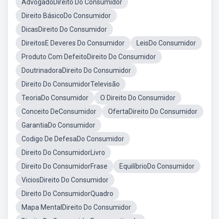
AdvogadoDireito Do Consumidor
Direito BásicoDo Consumidor
DicasDireito Do Consumidor
DireitosE Deveres Do Consumidor
LeisDo Consumidor
Produto Com DefeitoDireito Do Consumidor
DoutrinadoraDireito Do Consumidor
Direito Do ConsumidorTelevisão
TeoriaDo Consumidor
O Direito Do Consumidor
Conceito DeConsumidor
OfertaDireito Do Consumidor
GarantiaDo Consumidor
Codigo De DefesaDo Consumidor
Direito Do ConsumidorLivro
Direito Do ConsumidorFrase
EquilíbrioDo Consumidor
ViciosDireito Do Consumidor
Direito Do ConsumidorQuadro
Mapa MentalDireito Do Consumidor