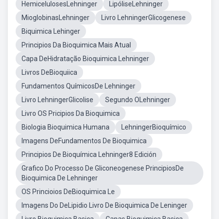
HemicelulosesLehninger
LipóliseLehninger
MioglobinasLehninger
Livro LehningerGlicogenese
Biquimica Lehinger
Principios Da Bioquimica Mais Atual
Capa DeHidratação Bioquimica Lehninger
Livros DeBioquiica
Fundamentos QuímicosDe Lehninger
Livro LehningerGlicolise
Segundo OLehninger
Livro OS Pricipios Da Bioquimica
Biologia Bioquimica Humana
LehningerBioquímico
Imagens DeFundamentos De Bioquimica
Principios De Bioquímica Lehninger8 Edición
Grafico Do Processo De Gliconeogenese PrincipiosDe
Bioquimica De Lehninger
OS Princioios DeBioquimica Le
Imagens Do DeLipidio Livro De Bioquimica De Leninger