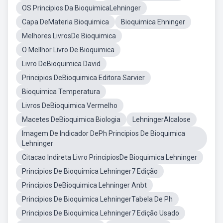
OS Principios Da BioquimicaLehninger
Capa DeMateria Bioquimica
Bioquimica Ehninger
Melhores LivrosDe Bioquimica
O Mellhor Livro De Bioquimica
Livro DeBioquimica David
Principios DeBioquimica Editora Sarvier
Bioquimica Temperatura
Livros DeBioquimica Vermelho
Macetes DeBioquimica Biologia
LehningerAlcalose
Imagem De Indicador DePh Principios De Bioquimica
Lehninger
Citacao Indireta Livro PrincipiosDe Bioquimica Lehninger
Principios De Bioquimica Lehninger7 Edição
Principios DeBioquimica Lehninger Anbt
Principios De Bioquimica LehningerTabela De Ph
Principios De Bioquimica Lehninger7 Edição Usado