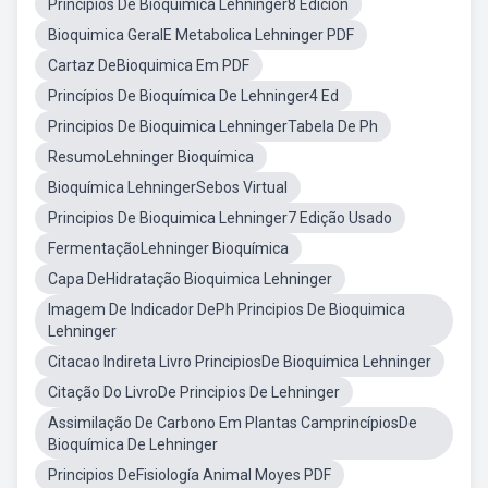
Principios De Bioquímica Lehninger8 Edición
Bioquimica GeralE Metabolica Lehninger PDF
Cartaz DeBioquimica Em PDF
Princípios De Bioquímica De Lehninger4 Ed
Principios De Bioquimica LehningerTabela De Ph
ResumoLehninger Bioquímica
Bioquímica LehningerSebos Virtual
Principios De Bioquimica Lehninger7 Edição Usado
FermentaçãoLehninger Bioquímica
Capa DeHidratação Bioquimica Lehninger
Imagem De Indicador DePh Principios De Bioquimica
Lehninger
Citacao Indireta Livro PrincipiosDe Bioquimica Lehninger
Citação Do LivroDe Principios De Lehninger
Assimilação De Carbono Em Plantas CamprincípiosDe
Bioquímica De Lehninger
Principios DeFisiología Animal Moyes PDF