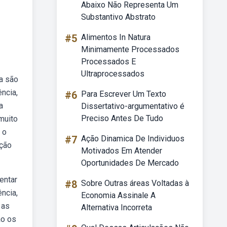
Abaixo Não Representa Um
Substantivo Abstrato
#5
Alimentos In Natura
Minimamente Processados
Processados E
Ultraprocessados
a são
ncia,
#6
Para Escrever Um Texto
a
Dissertativo-argumentativo é
Preciso Antes De Tudo
muito
 o
#7
Ação Dinamica De Individuos
ação
Motivados Em Atender
Oportunidades De Mercado
entar
#8
Sobre Outras áreas Voltadas à
ência,
Economia Assinale A
 as
Alternativa Incorreta
ão os