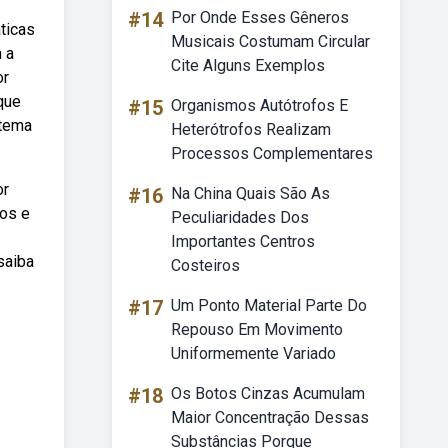
#14
Por Onde Esses Gêneros
ticas
Musicais Costumam Circular
 a
Cite Alguns Exemplos
or
que
#15
Organismos Autótrofos E
stema
Heterótrofos Realizam
Processos Complementares
or
#16
Na China Quais São As
ios e
Peculiaridades Dos
Importantes Centros
saiba
Costeiros
#17
Um Ponto Material Parte Do
Repouso Em Movimento
Uniformemente Variado
#18
Os Botos Cinzas Acumulam
Maior Concentração Dessas
Substâncias Porque