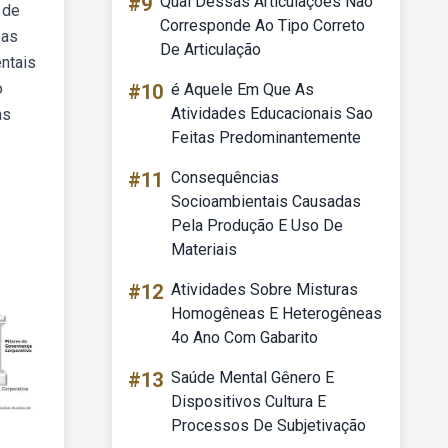
#9
Qual Dessas Articulações Não
 de
Corresponde Ao Tipo Correto
 as
De Articulação
ntais
o
#10
é Aquele Em Que As
Atividades Educacionais Sao
às
Feitas Predominantemente
#11
Consequências
Socioambientais Causadas
Pela Produção E Uso De
Materiais
#12
Atividades Sobre Misturas
Homogêneas E Heterogêneas
4o Ano Com Gabarito
#13
Saúde Mental Gênero E
Dispositivos Cultura E
Processos De Subjetivação