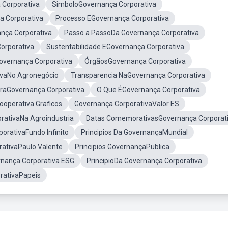
 Corporativa
SimboloGovernança Corporativa
a Corporativa
Processo EGovernança Corporativa
nça Corporativa
Passo a PassoDa Governança Corporativa
orporativa
Sustentabilidade EGovernança Corporativa
Governança Corporativa
ÓrgãosGovernança Corporativa
ivaNo Agronegócio
Transparencia NaGovernança Corporativa
uraGovernança Corporativa
O Que ÉGovernança Corporativa
ooperativa Graficos
Governança CorporativaValor ES
rativaNa Agroindustria
Datas ComemorativasGovernança Corporat
orativaFundo Infinito
Principios Da GovernançaMundial
ativaPaulo Valente
Principios GovernançaPublica
nança Corporativa ESG
PrincipioDa Governança Corporativa
rativaPapeis