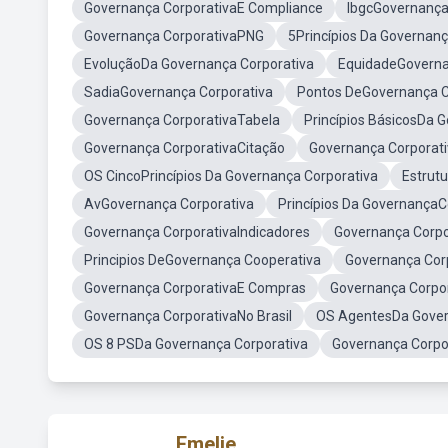
Governança CorporativaE Compliance
IbgcGovernança
Governança CorporativaPNG
5Princípios Da Governanç
EvoluçãoDa Governança Corporativa
EquidadeGoverna
SadiaGovernança Corporativa
Pontos DeGovernança C
Governança CorporativaTabela
Princípios BásicosDa 
Governança CorporativaCitação
Governança Corporat
OS CincoPrincípios Da Governança Corporativa
Estrut
AvGovernança Corporativa
Princípios Da GovernançaC
Governança CorporativaIndicadores
Governança Corpo
Principios DeGovernança Cooperativa
Governança Corp
Governança CorporativaE Compras
Governança Corpor
Governança CorporativaNo Brasil
OS AgentesDa Gover
OS 8 PSDa Governança Corporativa
Governança Corpo
Emelie