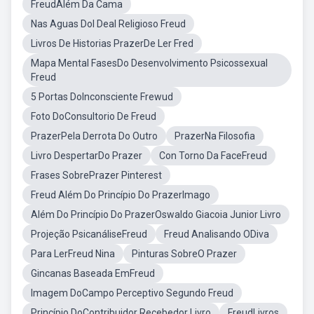
FreudAlém Da Cama
Nas Aguas DoI Deal Religioso Freud
Livros De Historias PrazerDe Ler Fred
Mapa Mental FasesDo Desenvolvimento Psicossexual
Freud
5 Portas DoInconsciente Frewud
Foto DoConsultorio De Freud
PrazerPela Derrota Do Outro
PrazerNa Filosofia
Livro DespertarDo Prazer
Con Torno Da FaceFreud
Frases SobrePrazer Pinterest
Freud Além Do Princípio Do PrazerImago
Além Do Princípio Do PrazerOswaldo Giacoia Junior Livro
Projeção PsicanáliseFreud
Freud Analisando ODiva
Para LerFreud Nina
Pinturas SobreO Prazer
Gincanas Baseada EmFreud
Imagem DoCampo Perceptivo Segundo Freud
Princípio DoContribuidor Recebedor Livro
FreudLivros