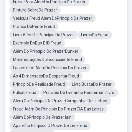
Freud Para AlemDo Principio Do Prazer
Pintura SobreDo Prazer
Vesicula Freud Alem DoPrincipio De Prazer
Grafico DoPente Freud
Livro AlémDo Princípio Do Prazer
LivrosDo Freud
Exemplo DoEgo E ID Freud
Além Do Princípio Do PrazerDunker
Manifestações DoInconsciente Freud
Lacanfreud AlemDo Pricnipio Do Prazer
As 4 DimensoesDo Despertar Freud
PrincípioDe Realidade Freud
Livro BuscaDo Prazer
PulsãoFreud
Princípio DoTamanho Henneman Livro
Alem Do Principio Do PrazerCompanhia Das Letras
Freud Além Do Principio Do PrazerCIA Das Letras
Além DoPrincipio De Prazer Iain
Aparelho Psiquico O PrazerDe Ler Freud