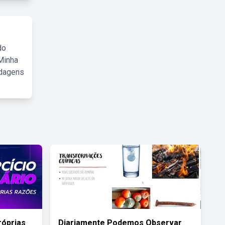
do
Minha
rdagens
róprias
Diariamente Podemos Observar