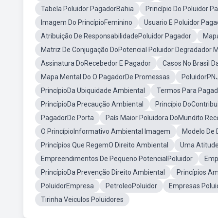
Tabela Poluidor PagadorBahia
Princípio Do Poluidor
Imagem Do PrincípioFeminino
Usuario E Poluidor Pag
Atribuição De ResponsabilidadePoluidor Pagador
Mapa
Matriz De Conjugação DoPotencial Poluidor Degradador 
Assinatura DoRecebedor E Pagador
Casos No Brasil D
Mapa Mental Do O PagadorDe Promessas
PoluidorPN
PrincípioDa Ubiquidade Ambiental
Termos Para Pagad
PrincípioDa Precaução Ambiental
Princípio DoContribu
PagadorDe Porta
País Maior Poluidora DoMundito Rec
O PrincípioInformativo Ambiental Imagem
Modelo De D
Princípios Que RegemO Direito Ambiental
Uma Atitude
Empreendimentos De Pequeno PotencialPoluidor
Emp
PrincípioDa Prevenção Direito Ambiental
Princípios Am
PoluidorEmpresa
PetroleoPoluidor
Empresas Polui
Tirinha Veiculos Poluidores