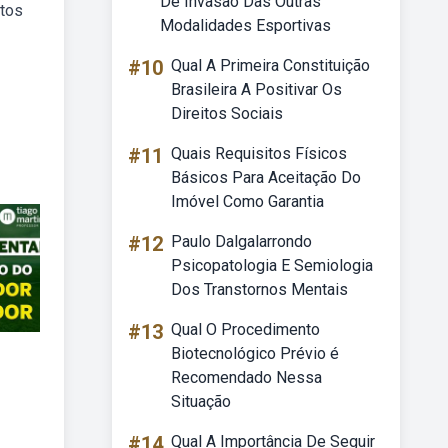
De Invasão Das Outras
stos
Modalidades Esportivas
#10
Qual A Primeira Constituição
Brasileira A Positivar Os
Direitos Sociais
#11
Quais Requisitos Físicos
Básicos Para Aceitação Do
Imóvel Como Garantia
#12
Paulo Dalgalarrondo
Psicopatologia E Semiologia
Dos Transtornos Mentais
#13
Qual O Procedimento
Biotecnológico Prévio é
Recomendado Nessa
Situação
#14
Qual A Importância De Seguir