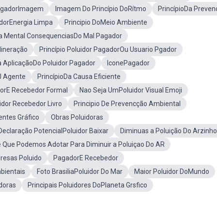
 PagadorImagem
Imagem Do Princípio DoRítmo
PrincípioDa Preven
adorEnergia Limpa
Principio DoMeio Ambiente
 Mental ConsequenciasDo Mal Pagador
Mineração
Princípio Poluidor PagadorOu Usuario Pgador
a AplicaçãoDo Poluidor Pagador
IconePagador
J Agente
PrincípioDa Causa Eficiente
orE Recebedor Formal
Nao Seja UmPoluidor Visual Emoji
idor Recebedor Livro
Principio De Prevencção Ambiental
entes Gráfico
Obras Poluidoras
eclaração PotencialPoluidor Baixar
Diminuas a Poluição Do Arzinho
 Que Podemos Adotar Para Diminuir a Poluiçao Do AR
resas Poluido
PagadorE Recebedor
bientais
Foto BrasiliaPoluidor Do Mar
Maior Poluidor DoMundo
doras
Principais Poluidores DoPlaneta Grsfico