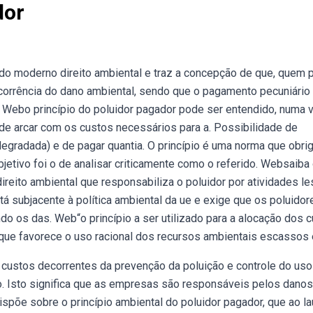
dor
do moderno direito ambiental e traz a concepção de que, quem p
ocorrência do dano ambiental, sendo que o pagamento pecuniário 
. Webo princípio do poluidor pagador pode ser entendido, numa 
de arcar com os custos necessários para a. Possibilidade de
egradada) e de pagar quantia. O princípio é uma norma que obrig
jetivo foi o de analisar criticamente como o referido. Websaiba
direito ambiental que responsabiliza o poluidor por atividades le
á subjacente à política ambiental da ue e exige que os poluidor
do os das. Web“o princípio a ser utilizado para a alocação dos 
que favorece o uso racional dos recursos ambientais escassos 
 custos decorrentes da prevenção da poluição e controle do us
. Isto significa que as empresas são responsáveis pelos danos
spõe sobre o princípio ambiental do poluidor pagador, que ao l