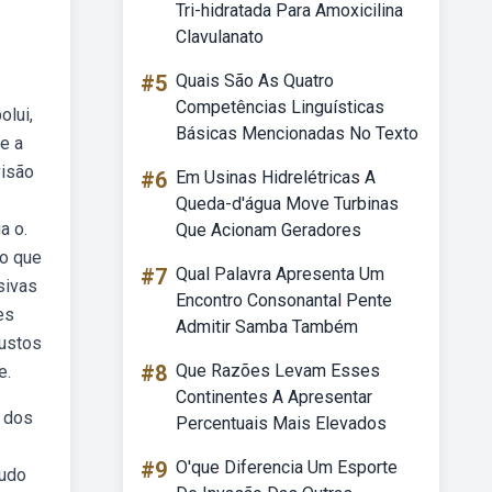
Tri-hidratada Para Amoxicilina
Clavulanato
#5
Quais São As Quatro
Competências Linguísticas
olui,
Básicas Mencionadas No Texto
e a
visão
#6
Em Usinas Hidrelétricas A
Queda-d'água Move Turbinas
a o.
Que Acionam Geradores
 o que
#7
Qual Palavra Apresenta Um
sivas
Encontro Consonantal Pente
es
Admitir Samba Também
custos
#8
Que Razões Levam Esses
e.
Continentes A Apresentar
o dos
Percentuais Mais Elevados
#9
O'que Diferencia Um Esporte
audo