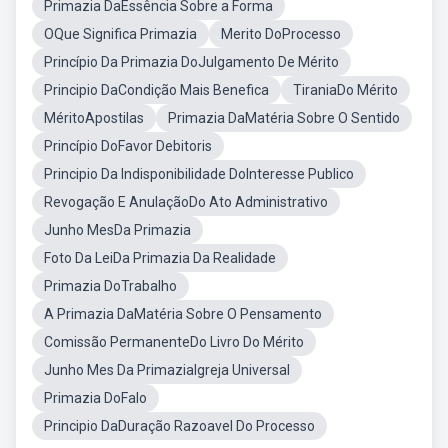
Primazia DaEssência Sobre a Forma
OQue Significa Primazia
Merito DoProcesso
Princípio Da Primazia DoJulgamento De Mérito
Principio DaCondição Mais Benefica
TiraniaDo Mérito
MéritoApostilas
Primazia DaMatéria Sobre O Sentido
Princípio DoFavor Debitoris
Principio Da Indisponibilidade DoInteresse Publico
Revogação E AnulaçãoDo Ato Administrativo
Junho MesDa Primazia
Foto Da LeiDa Primazia Da Realidade
Primazia DoTrabalho
A Primazia DaMatéria Sobre O Pensamento
Comissão PermanenteDo Livro Do Mérito
Junho Mes Da PrimaziaIgreja Universal
Primazia DoFalo
Principio DaDuração Razoavel Do Processo